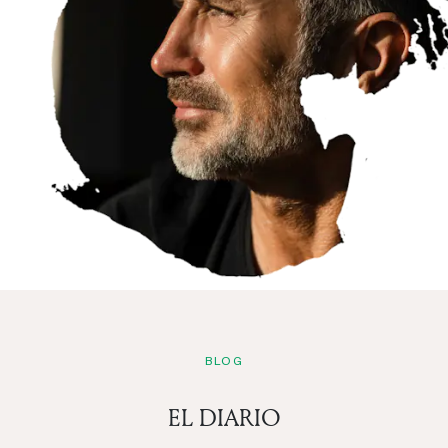
Gestión de alquiler Megeve
Gestión de alquiler Saint-Gervais
Gestión de alquiler Les Carroz D'Araches
Gestión de alquiler Saint Tropez
Gestión de alquiler Costa Brava
Gestión de alquiler Chatel
Gestión de alquiler La Plagne
Gestión de alquiler Les Arcs
Gestión de alquiler Peisey Vallandry
Gestión de alquiler Flaine
Gestión de alquiler Samoens
Gestión de alquiler La Clusaz
BLOG
Gestión de alquiler Les Saisies
Gestión de alquiler Tignes
EL DIARIO
Gestión de alquiler Val D'Isère
Gestión de alquiler Mallorca