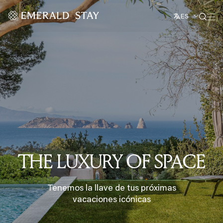
ES
THE LUXURY OF SPACE
Tenemos la llave de tus próximas
vacaciones icónicas