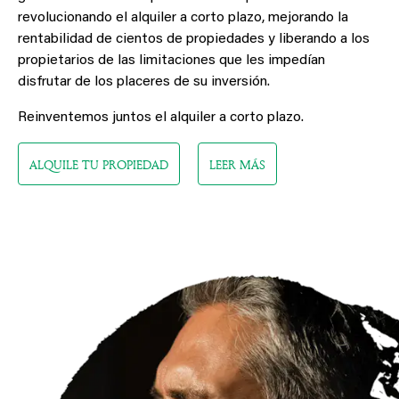
rentabilidad de cientos de propiedades y liberando a los
propietarios de las limitaciones que les impedían
disfrutar de los placeres de su inversión.
Reinventemos juntos el alquiler a corto plazo.
ALQUILE TU PROPIEDAD
LEER MÁS
Gestión alquiler Alpe d'Huez
Gestión de alquiler Chamonix
Gestión de alquiler Baqueira Beret
Gestión de alquiler Les Gets
Gestión de alquiler Morzine
Gestión de alquiler Courchevel
Gestión de alquiler Meribel
Gestión de alquiler Combloux