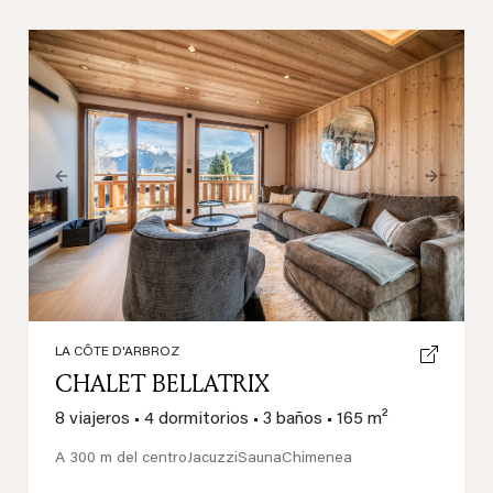
Previous
Next
LA CÔTE D'ARBROZ
CHALET BELLATRIX
8 viajeros
•
4 dormitorios
•
3 baños
•
165 m²
A 300 m del centro
Jacuzzi
Sauna
Chimenea