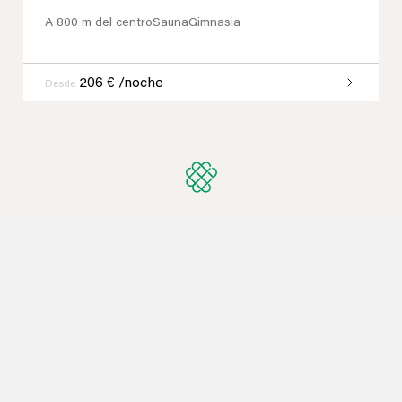
7 viajeros
•
3 dormitorios
•
3 baños
•
94 m²
A 800 m del centro
Sauna
Gimnasia
206 € /noche
Desde
Loading
¿NO ENCUENTRA LO
QUE BUSCA?