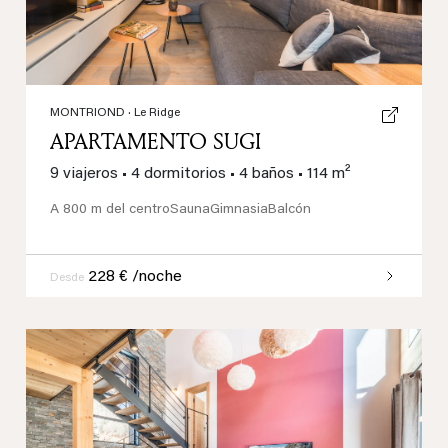
MONTRIOND
· Le Ridge
APARTAMENTO SUGI
9 viajeros
•
4 dormitorios
•
4 baños
•
114 m²
A 800 m del centro
Sauna
Gimnasia
Balcón
228 € /noche
Desde