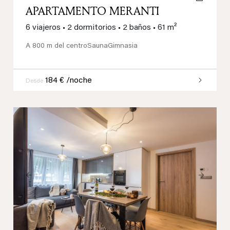
APARTAMENTO MERANTI
6 viajeros
•
2 dormitorios
•
2 baños
•
61 m²
A 800 m del centro
Sauna
Gimnasia
184 € /noche
Desde
Previous
Next