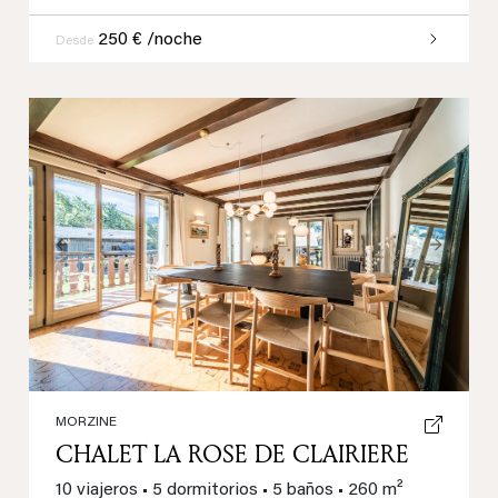
250 € /noche
Desde
Previous
Next
MORZINE
CHALET LA ROSE DE CLAIRIERE
10 viajeros
•
5 dormitorios
•
5 baños
•
260 m²