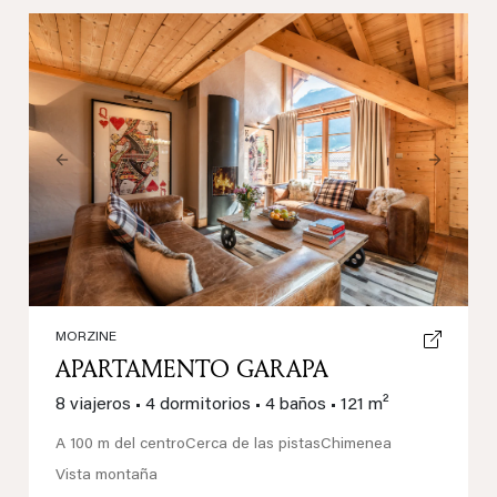
Previous
Next
MORZINE
APARTAMENTO GARAPA
8 viajeros
•
4 dormitorios
•
4 baños
•
121 m²
A 100 m del centro
Cerca de las pistas
Chimenea
Vista montaña