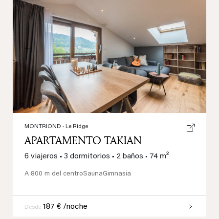
Previous
Next
MONTRIOND
· Le Ridge
APARTAMENTO TAKIAN
6 viajeros
•
3 dormitorios
•
2 baños
•
74 m²
A 800 m del centro
Sauna
Gimnasia
187 € /noche
Desde