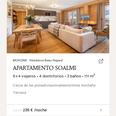
Previous
Next
MORZINE
· Résidence Beau Regard
APARTAMENTO SOALMI
6+4 viajeros
•
4 dormitorios
•
3 baños
•
111 m²
Cerca de las pistas
Estacionamiento
Vista montaña
Terraza
236 € /noche
Desde