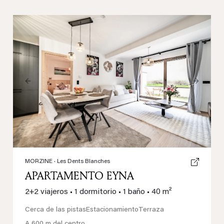
Previous
Next
MORZINE
· Les Dents Blanches
APARTAMENTO EYNA
2+2 viajeros
•
1 dormitorio
•
1 baño
•
40 m²
Cerca de las pistas
Estacionamiento
Terraza
A 600 m del centro