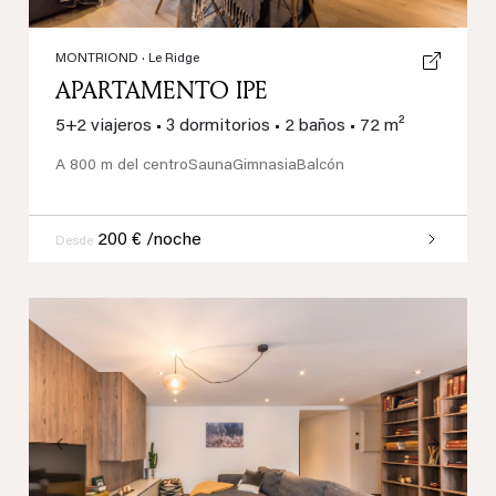
MONTRIOND
· Le Ridge
APARTAMENTO IPE
5+2 viajeros
•
3 dormitorios
•
2 baños
•
72 m²
A 800 m del centro
Sauna
Gimnasia
Balcón
200 € /noche
Desde
Previous
Next