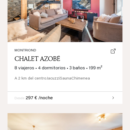
Previous
Next
MONTRIOND
CHALET AZOBÉ
8 viajeros
•
4 dormitorios
•
3 baños
•
199 m²
A 2 km del centro
Jacuzzi
Sauna
Chimenea
297 € /noche
Desde