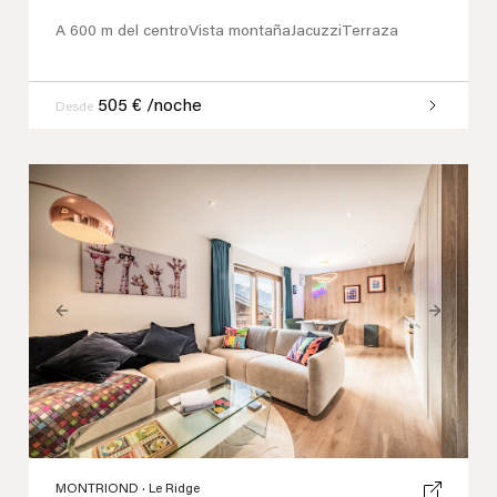
A 600 m del centro
Vista montaña
Jacuzzi
Terraza
505 € /noche
Desde
Previous
Next
MONTRIOND
· Le Ridge