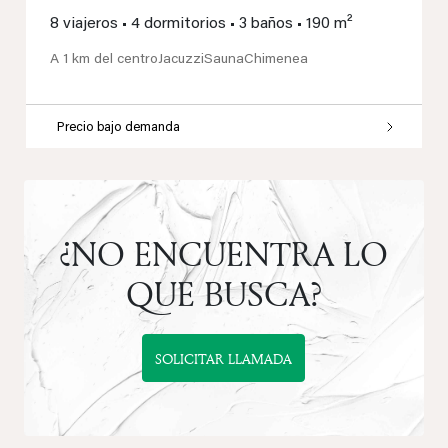
8 viajeros
•
4 dormitorios
•
3 baños
•
190 m²
A 1 km del centro
Jacuzzi
Sauna
Chimenea
Precio bajo demanda
¿NO ENCUENTRA LO
QUE BUSCA?
SOLICITAR LLAMADA