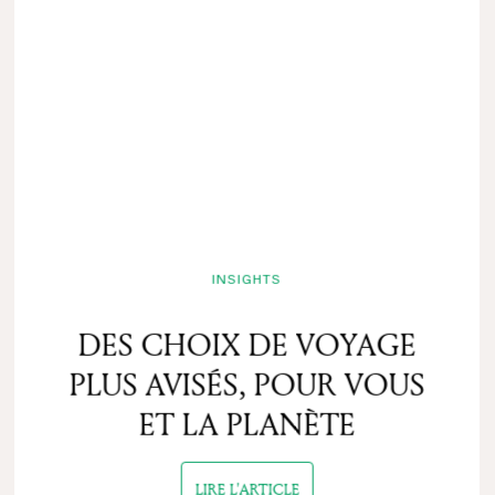
INSIGHTS
TOUS LES BILLETS
DES CHOIX DE VOYAGE
SAISON DE SKI 26/27 : TOUS CES PETITS
PLUS AVISÉS, POUR VOUS
MOMENTS AUXQUELS ON PENSE DÉJÀ
ET LA PLANÈTE
20/07/2026
• 5 min lecture
LIRE L'ARTICLE