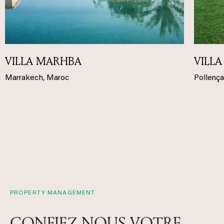
VILLA MARHBA
VILL
Marrakech, Maroc
Pollença
PROPERTY MANAGEMENT
CONFIEZ-NOUS VOTRE