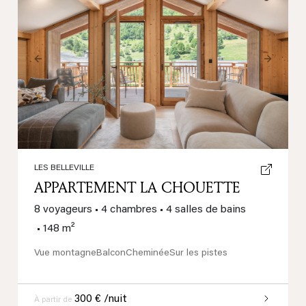
Previous
Next
LES BELLEVILLE
APPARTEMENT LA CHOUETTE
8 voyageurs
•
4 chambres
•
4 salles de bains
•
148 m²
Vue montagne
Balcon
Cheminée
Sur les pistes
300 € /nuit
À partir de