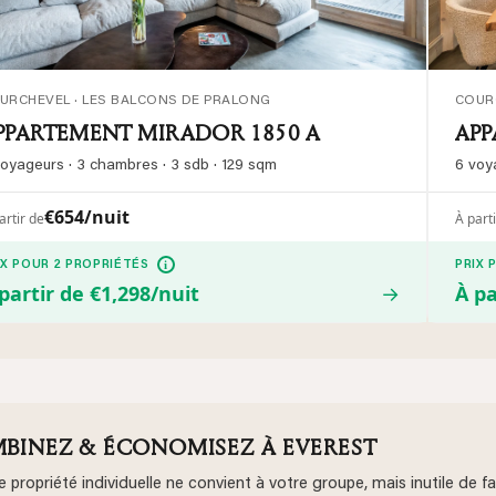
URCHEVEL · LES BALCONS DE PRALONG
COUR
PPARTEMENT MIRADOR 1850 A
APP
voyageurs · 3 chambres · 3 sdb · 129 sqm
6 voy
€654/nuit
artir de
À part
i
IX POUR 2 PROPRIÉTÉS
PRIX 
partir de €1,298/nuit
→
À pa
BINEZ & ÉCONOMISEZ À EVEREST
 propriété individuelle ne convient à votre groupe, mais inutile d