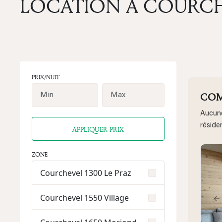
LOCATION À COURCH
PRIX/NUIT
COM
Aucune
réside
APPLIQUER PRIX
ZONE
Courchevel 1300 Le Praz
Courchevel 1550 Village
P