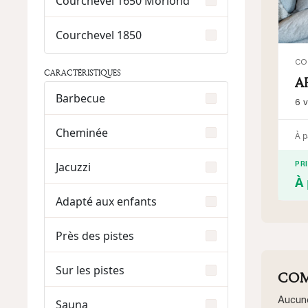
Courchevel 1650 Moriond
Courchevel 1850
CO
CARACTÉRISTIQUES
A
Barbecue
6 
Cheminée
À p
Jacuzzi
PR
À 
Adapté aux enfants
Près des pistes
Sur les pistes
COM
Aucune
Sauna