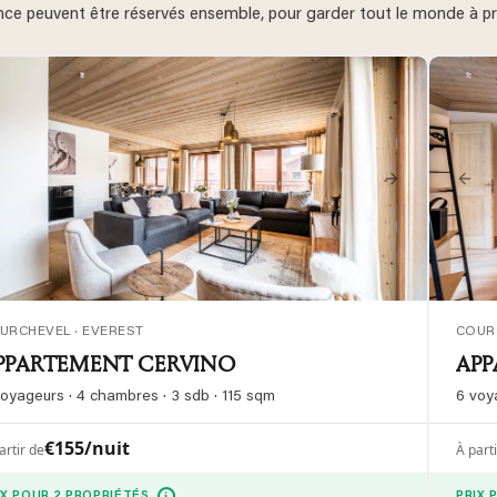
nce peuvent être réservés ensemble, pour garder tout le monde à 
revious
Next
Pre
URCHEVEL · EVEREST
COUR
PPARTEMENT CERVINO
AP
voyageurs · 4 chambres · 3 sdb · 115 sqm
6 voy
€155/nuit
artir de
À part
i
IX POUR 2 PROPRIÉTÉS
PRIX 