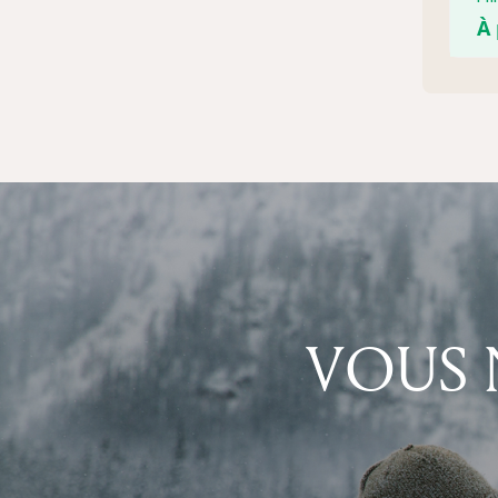
À 
VOUS 