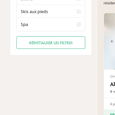
réside
Skis aux pieds
Spa
RÉINITIALISER LES FILTRES
P
CO
A
8 
À p
PR