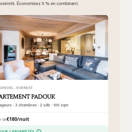
proximité. Économisez 5 % en combinant.
vious
Next
CHEVEL · EVEREST
PARTEMENT PADOUK
ageurs · 3 chambres · 2 sdb · 100 sqm
€180/nuit
ir de
i
POUR 2 PROPRIÉTÉS