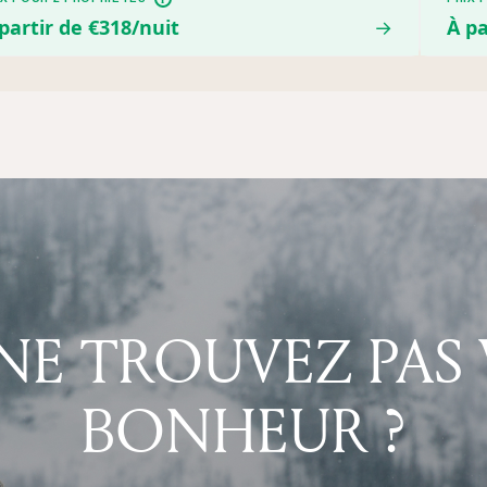
partir de €318/nuit
→
À pa
NE TROUVEZ PAS
BONHEUR ?