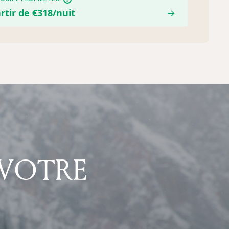
rtir de €318/nuit
→
 VOTRE