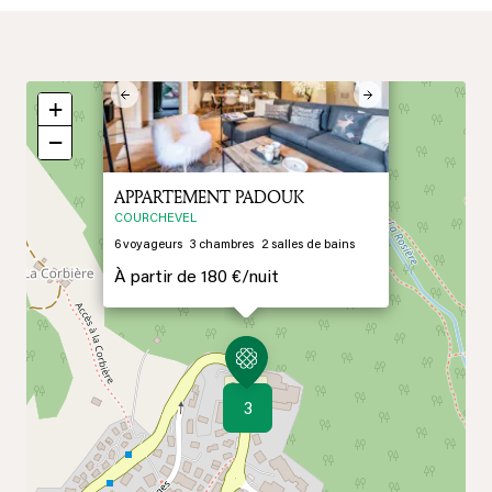
×
Previous
Next
+
−
APPARTEMENT PADOUK
COURCHEVEL
6
voyageurs
3
chambres
2
salles de bains
À partir de
180 €/
nuit
3