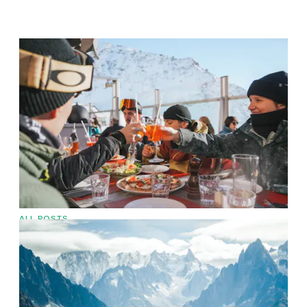
ALL POSTS
​ATARDECER CON EMERALD STAY:
APRÈS-SKI DE LOS ALPES FRANCESES A
VERBIER