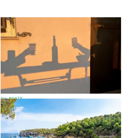
ALL POSTS
ATARDECER CON EMERALD STAY:
VERMUT Y VINO ENTRE LA COSTA
BRAVA Y MALLORCA