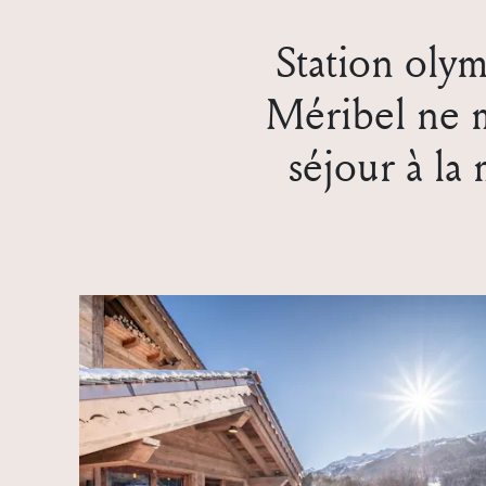
Station oly
Méribel ne m
séjour à la