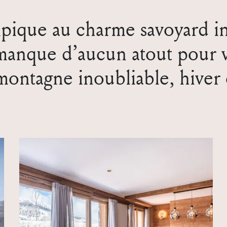
mpique au charme savoyard in
anque d’aucun atout pour v
 montagne inoubliable, hive