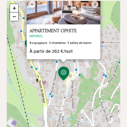
Previous
Next
+
−
APPARTEMENT OPHITE
MÉRIBEL
8
voyageurs
3
chambres
3
salles de bains
À partir de
262 €/
nuit