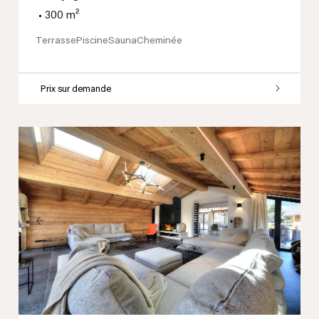
•
300 m²
Terrasse
Piscine
Sauna
Cheminée
Prix sur demande
Previous
Next