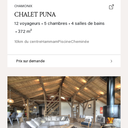
CHAMONIX
CHALET PUNA
12 voyageurs
•
5 chambres
•
4 salles de bains
•
372 m²
10km du centre
Hammam
Piscine
Cheminée
Prix sur demande
Previous
Next