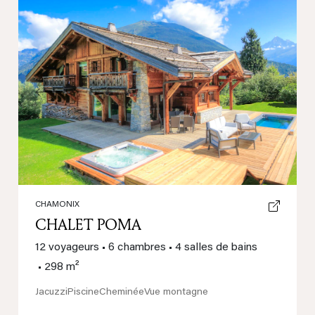
Previous
Next
CHAMONIX
CHALET POMA
12 voyageurs
•
6 chambres
•
4 salles de bains
•
298 m²
Jacuzzi
Piscine
Cheminée
Vue montagne