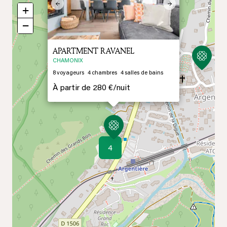
Previous
Next
+
−
APARTMENT RAVANEL
CHAMONIX
8
voyageurs
4
chambres
4
salles de bains
À partir de
280 €/
nuit
4