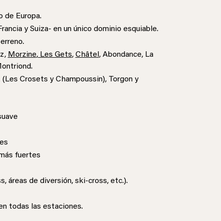
o de Europa.
rancia y Suiza- en un único dominio esquiable.
erreno.
az,
Morzine
,
Les Gets
,
Châtel
, Abondance, La
Montriond.
ez (Les Crosets y Champoussin), Torgon y
suave
tes
 más fuertes
 áreas de diversión, ski-cross, etc.).
 en todas las estaciones.