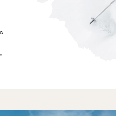
as
as