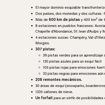
El mayor dominio esquiable transfronteriz
Dos países, dos monedas y dos culturas -F
Más de
600 km de pistas
y 400 km² de t
8 estaciones en pueblos franceses: Avori
Chapelle d'Abondance, St Jean d'Aulps y 
4 estaciones suizas: Champéry, Val-d'Illi
Morgins.
307 pistas:
39 pistas verdes para un aprendizaje 
130 pistas azules para un esquí fácil
105 pistas rojas para emociones fuer
33 pistas negras para emociones aún
208 remontes mecánicos
.
30 áreas de esquí (snowparks, boardercross,
1335 cañones de nieve.
Un forfait
para un sinfín de posibilidades