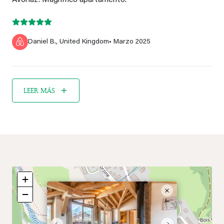
Avoriaz. Magnífico apartamento.
Daniel B., United Kingdom
• Marzo 2025
LEER MÁS
+
×
−