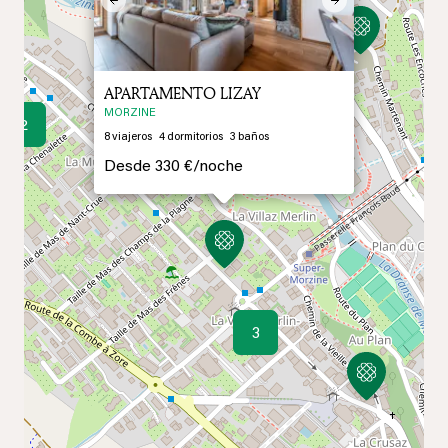
Previous
Next
APARTAMENTO LIZAY
MORZINE
2
8
viajeros
4
dormitorios
3
baños
Desde
330 €/
noche
3