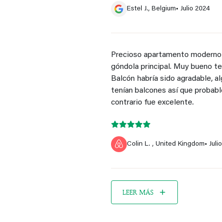
Estel J., Belgium
• Julio 2024
Precioso apartamento moderno y
góndola principal. Muy bueno te
Balcón habría sido agradable, 
tenían balcones así que probabl
contrario fue excelente.
Colin L. , United Kingdom
• Juli
LEER MÁS