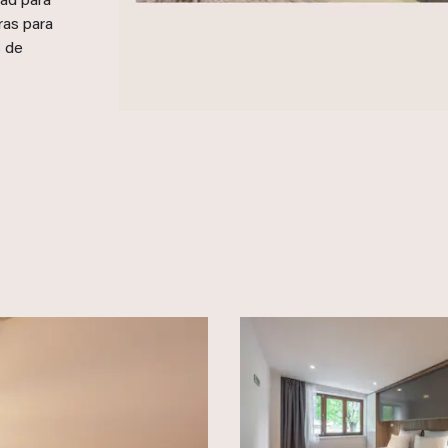
dad para
ras para
s de