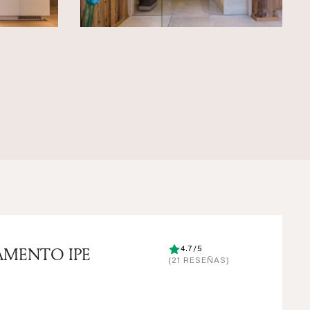
AMENTO IPE
4.7/5
(21 RESEÑAS)