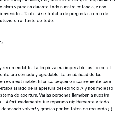
ente excepcionales, muy atentos y siempre respondieron
e clara y precisa durante toda nuestra estancia, y nos
bienvenidos. Tanto si se trataba de preguntas como de
stuvieron al tanto de todo.
24
y recomendable. La limpieza era impecable, así como el
iento era cómodo y agradable. La amabilidad de las
ién es inestimable. El único pequeño inconveniente para
staba al lado de la apertura del edificio A y nos molestó
stema de apertura. Varias personas llamaban a nuestra
as.... Afortunadamente fue reparado rápidamente y todo
 deseando volver! y gracias por las fotos de recuerdo ;-)