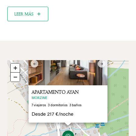
LEER MÁS
×
Previous
Next
+
−
APARTAMENTO AYAN
MORZINE
7
viajeros
3
dormitorios
3
baños
Desde
217 €/
noche