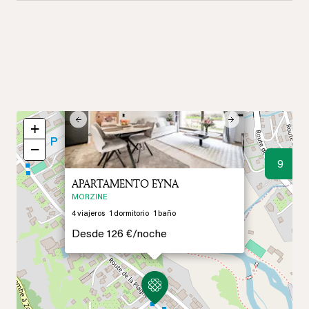
×
Previous
Next
+
−
9
APARTAMENTO EYNA
MORZINE
4
viajeros
1
dormitorio
1
baño
Desde
126 €/
noche