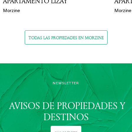
APARTAMENTO LIZAY
APAR
Morzine
Morzine
TODAS LAS PROPIEDADES EN MORZINE
NEWSLETTER
AVISOS DE PROPIEDADES Y
DESTINOS