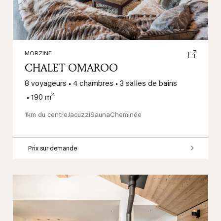
MORZINE
CHALET OMAROO
8 voyageurs
•
4 chambres
•
3 salles de bains
•
190 m²
1km du centre
Jacuzzi
Sauna
Cheminée
Prix sur demande