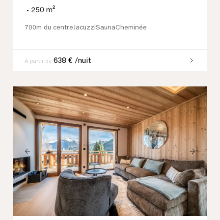
•
250 m²
700m du centre
Jacuzzi
Sauna
Cheminée
638 € /nuit
À partir de
Previous
Next