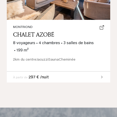
MONTRIOND
CHALET AZOBÉ
8 voyageurs
•
4 chambres
•
3 salles de bains
•
199 m²
2km du centre
Jacuzzi
Sauna
Cheminée
297 € /nuit
À partir de