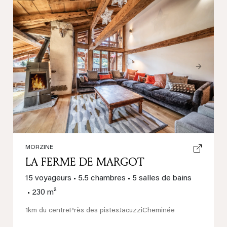
Previous
Next
MORZINE
LA FERME DE MARGOT
15 voyageurs
•
5.5 chambres
•
5 salles de bains
•
230 m²
1km du centre
Près des pistes
Jacuzzi
Cheminée