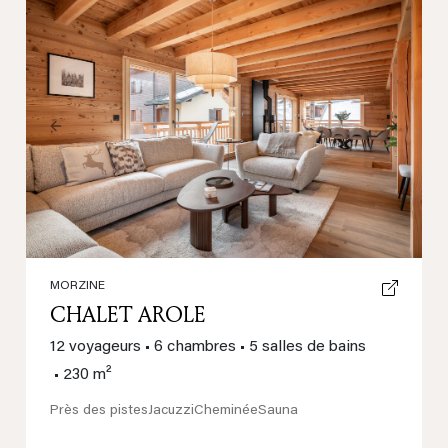
Previous
Next
MORZINE
CHALET AROLE
12 voyageurs
•
6 chambres
•
5 salles de bains
•
230 m²
Près des pistes
Jacuzzi
Cheminée
Sauna