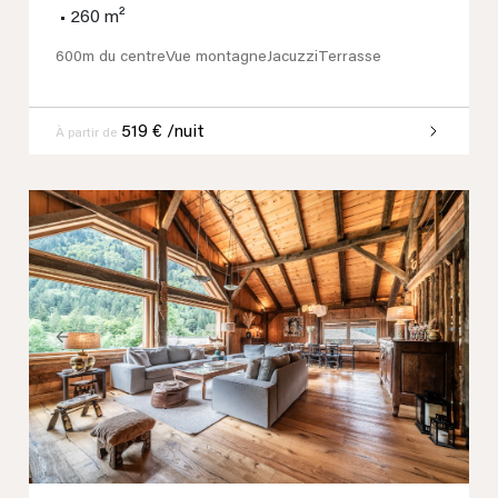
•
260 m²
600m du centre
Vue montagne
Jacuzzi
Terrasse
519 € /nuit
À partir de
Previous
Next