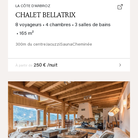
LA CÔTE D'ARBROZ
CHALET BELLATRIX
8 voyageurs
•
4 chambres
•
3 salles de bains
•
165 m²
300m du centre
Jacuzzi
Sauna
Cheminée
250 € /nuit
À partir de
Previous
Next