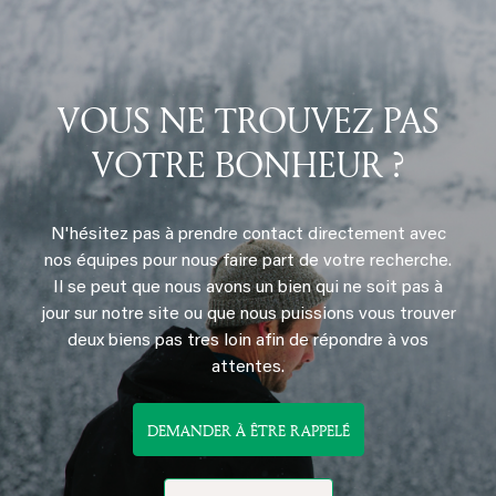
VOUS NE TROUVEZ PAS
VOTRE BONHEUR ?
N'hésitez pas à prendre contact directement avec
nos équipes pour nous faire part de votre recherche.
Il se peut que nous avons un bien qui ne soit pas à
jour sur notre site ou que nous puissions vous trouver
deux biens pas tres loin afin de répondre à vos
attentes.
DEMANDER À ÊTRE RAPPELÉ