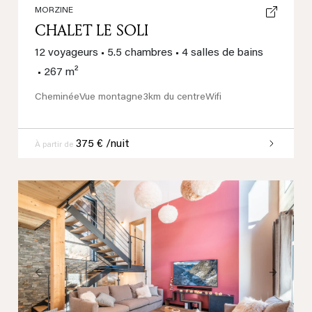
MORZINE
CHALET LE SOLI
12 voyageurs
•
5.5 chambres
•
4 salles de bains
•
267 m²
Cheminée
Vue montagne
3km du centre
Wifi
375 € /nuit
À partir de
Previous
Next