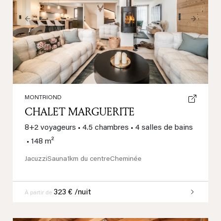
Previous
Next
MONTRIOND
CHALET MARGUERITE
8+2 voyageurs
•
4.5 chambres
•
4 salles de bains
•
148 m²
Jacuzzi
Sauna
1km du centre
Cheminée
323 € /nuit
À partir de