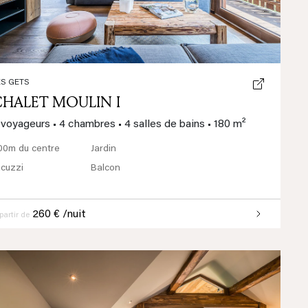
ES GETS
CHALET MOULIN I
 voyageurs
•
4 chambres
•
4 salles de bains
•
180 m²
00m du centre
Jardin
acuzzi
Balcon
260 € /nuit
partir de