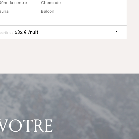
00m du centre
Cheminée
auna
Balcon
532 € /nuit
partir de
 VOTRE