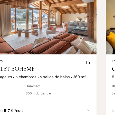
ious
Next
TS
L
LET BOHEME
yageurs
•
5 chambres
•
5 salles de bains
•
360 m²
8
i
Hammam
8
300m du centre
J
517 € /nuit
 de
À 