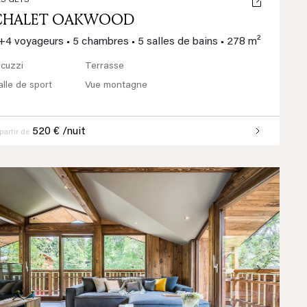
ES GETS
CHALET OAKWOOD
+4 voyageurs
•
5 chambres
•
5 salles de bains
•
278 m²
acuzzi
Terrasse
alle de sport
Vue montagne
520 € /nuit
partir de
Previous
Next