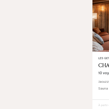
Prev
LES GE
CHA
10 vo
Jacuzz
Sauna
À partir