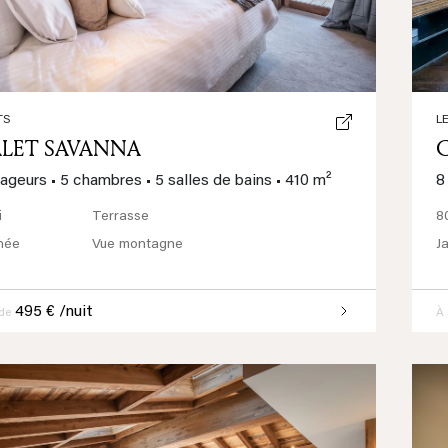
TS
L
LET SAVANNA
yageurs
•
5 chambres
•
5 salles de bains
•
410 m²
8
i
Terrasse
8
née
Vue montagne
J
495 € /nuit
 de
À 