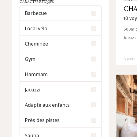
LES GE
CARACTÉRISTIQUES
CHA
Barbecue
10 vo
Local vélo
500m d
Jacuzz
Cheminée
Gym
À partir
Hammam
Jacuzzi
Adapté aux enfants
Près des pistes
Prev
Sauna