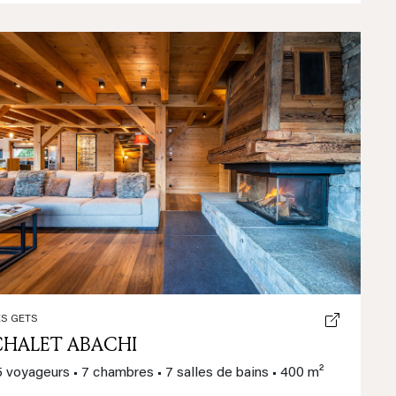
Previous
Next
ES GETS
CHALET ABACHI
5 voyageurs
•
7 chambres
•
7 salles de bains
•
400 m²