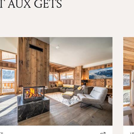
T AUX GETS
ious
Next