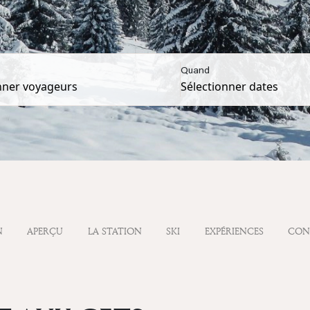
Quand
N
APERÇU
LA STATION
SKI
EXPÉRIENCES
CON