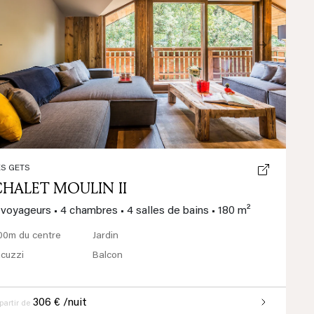
Previous
Next
ES GETS
CHALET MOULIN II
 voyageurs
•
4 chambres
•
4 salles de bains
•
180 m²
00m du centre
Jardin
acuzzi
Balcon
306 € /nuit
partir de