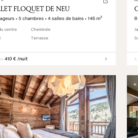
TS
L
LET FLOQUET DE NEU
yageurs
•
5 chambres
•
4 salles de bains
•
146 m²
8
u centre
Cheminée
J
i
Terrasse
S
410 € /nuit
 de
À 
ious
Next