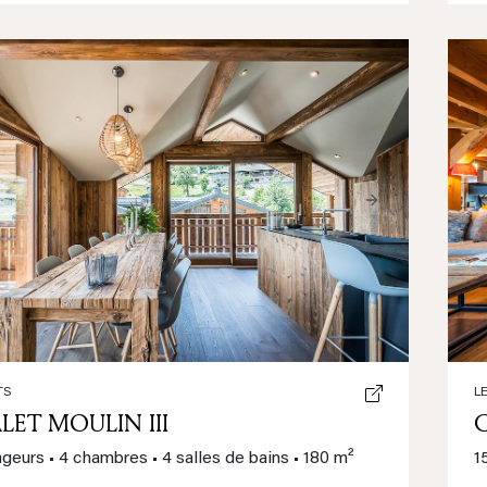
ious
Next
TS
L
LET MOULIN III
ageurs
•
4 chambres
•
4 salles de bains
•
180 m²
1