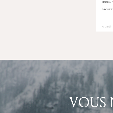
800m d
Jacuzz
À partir
VOUS 