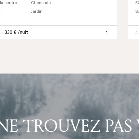
u centre
Cheminée
8
i
Jardin
S
330 € /nuit
 de
À 
NE TROUVEZ PAS