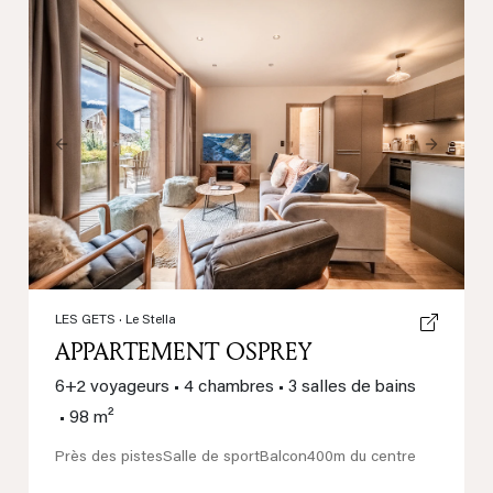
Previous
Next
LES GETS
· Le Stella
APPARTEMENT OSPREY
6+2 voyageurs
•
4 chambres
•
3 salles de bains
•
98 m²
Près des pistes
Salle de sport
Balcon
400m du centre