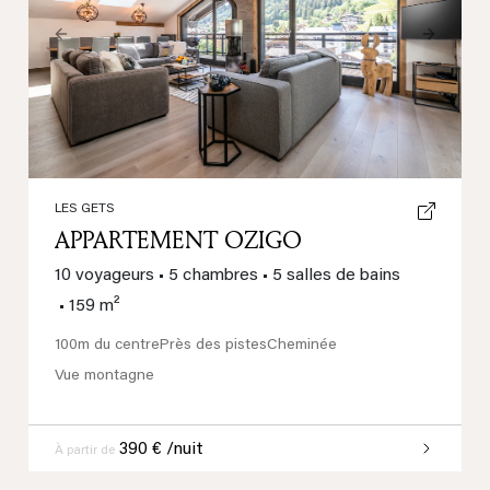
Previous
Next
LES GETS
APPARTEMENT OZIGO
10 voyageurs
•
5 chambres
•
5 salles de bains
•
159 m²
100m du centre
Près des pistes
Cheminée
Vue montagne
390 € /nuit
À partir de