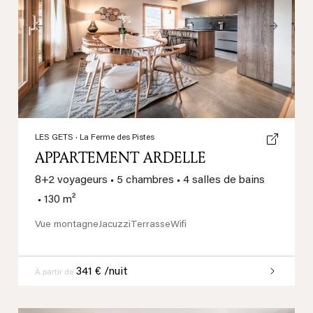
Previous
Next
LES GETS
· La Ferme des Pistes
APPARTEMENT ARDELLE
8+2 voyageurs
•
5 chambres
•
4 salles de bains
•
130 m²
Vue montagne
Jacuzzi
Terrasse
Wifi
341 € /nuit
À partir de