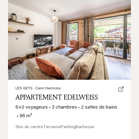
Previous
Next
LES GETS
· Cairn Harmony
APPARTEMENT EDELWEISS
6+2 voyageurs
•
3 chambres
•
2 salles de bains
•
96 m²
2km du centre
Terrasse
Parking
Barbecue