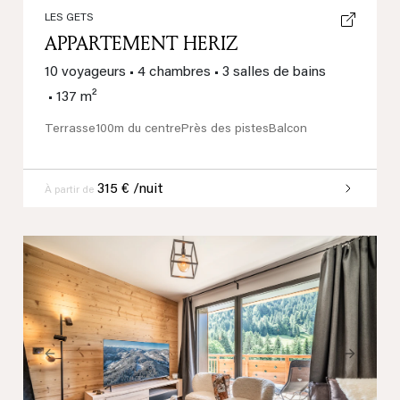
LES GETS
APPARTEMENT HERIZ
10 voyageurs
•
4 chambres
•
3 salles de bains
•
137 m²
Terrasse
100m du centre
Près des pistes
Balcon
315 € /nuit
À partir de
Previous
Next