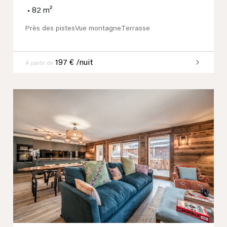
•
82 m²
Près des pistes
Vue montagne
Terrasse
197 € /nuit
À partir de
Previous
Next