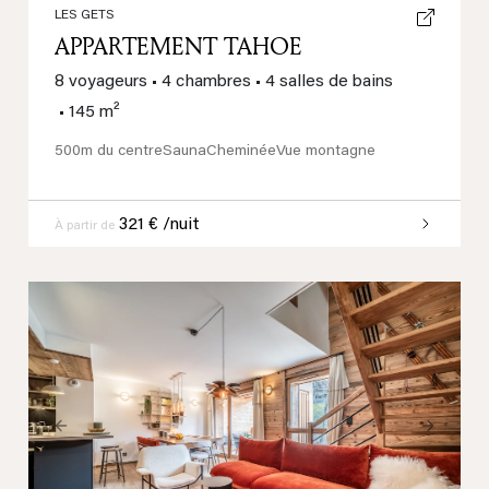
LES GETS
APPARTEMENT TAHOE
8 voyageurs
•
4 chambres
•
4 salles de bains
•
145 m²
500m du centre
Sauna
Cheminée
Vue montagne
321 € /nuit
À partir de
Previous
Next