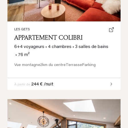
LES GETS
APPARTEMENT COLIBRI
6+4 voyageurs
•
4 chambres
•
3 salles de bains
•
76 m²
Vue montagne
2km du centre
Terrasse
Parking
244 € /nuit
À partir de