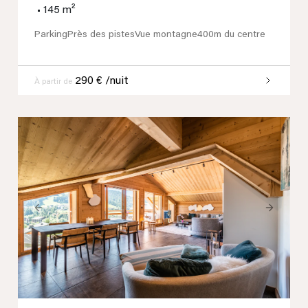
•
145 m²
Parking
Près des pistes
Vue montagne
400m du centre
290 € /nuit
À partir de
Previous
Next