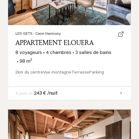
LES GETS
· Cairn Harmony
APPARTEMENT ELOUERA
8 voyageurs
•
4 chambres
•
3 salles de bains
•
98 m²
2km du centre
Vue montagne
Terrasse
Parking
243 € /nuit
À partir de