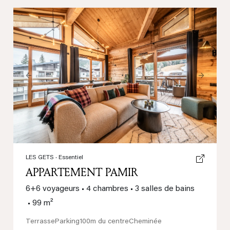
Previous
Next
LES GETS
· Essentiel
APPARTEMENT PAMIR
6+6 voyageurs
•
4 chambres
•
3 salles de bains
•
99 m²
Terrasse
Parking
100m du centre
Cheminée