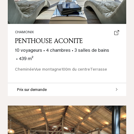
CHAMONIX
PENTHOUSE ACONITE
10 voyageurs
•
4 chambres
•
3 salles de bains
•
439 m²
Cheminée
Vue montagne
100m du centre
Terrasse
Prix sur demande