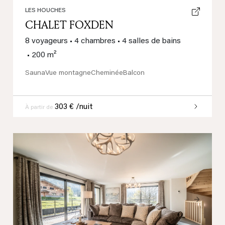
LES HOUCHES
CHALET FOXDEN
8 voyageurs
•
4 chambres
•
4 salles de bains
•
200 m²
Sauna
Vue montagne
Cheminée
Balcon
303 € /nuit
À partir de
Previous
Next