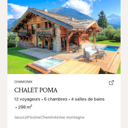
Previous
Next
CHAMONIX
CHALET POMA
12 voyageurs
•
6 chambres
•
4 salles de bains
•
298 m²
Jacuzzi
Piscine
Cheminée
Vue montagne