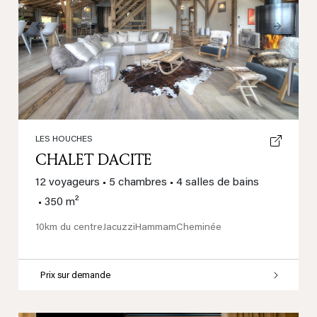
Previous
Next
LES HOUCHES
CHALET DACITE
12 voyageurs
•
5 chambres
•
4 salles de bains
•
350 m²
10km du centre
Jacuzzi
Hammam
Cheminée
Prix sur demande