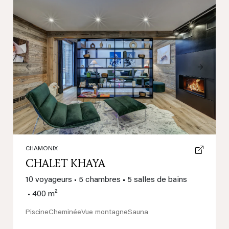
Previous
Next
CHAMONIX
CHALET KHAYA
10 voyageurs
•
5 chambres
•
5 salles de bains
•
400 m²
Piscine
Cheminée
Vue montagne
Sauna