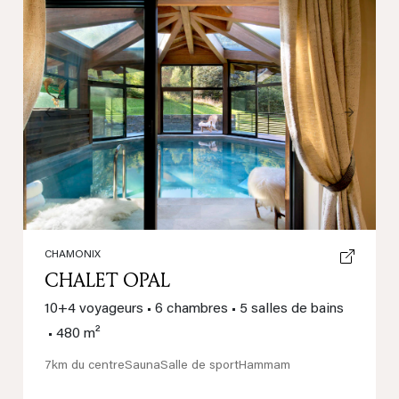
Previous
Next
CHAMONIX
CHALET OPAL
10+4 voyageurs
•
6 chambres
•
5 salles de bains
•
480 m²
7km du centre
Sauna
Salle de sport
Hammam