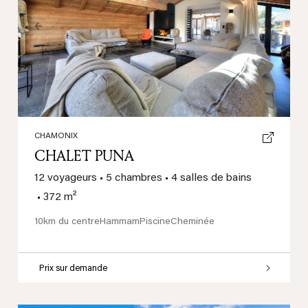
Previous
Next
CHAMONIX
CHALET PUNA
12 voyageurs
•
5 chambres
•
4 salles de bains
•
372 m²
10km du centre
Hammam
Piscine
Cheminée
Prix sur demande