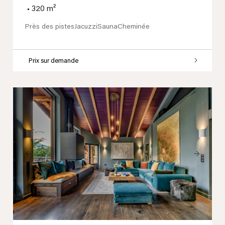
•
320 m²
Près des pistes
Jacuzzi
Sauna
Cheminée
Prix sur demande
Previous
Next