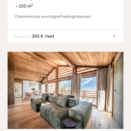
•
200 m²
Cheminée
Vue montagne
Parking
Hammam
355 € /nuit
À partir de
Previous
Next