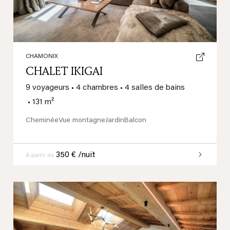
CHAMONIX
CHALET IKIGAI
9 voyageurs
•
4 chambres
•
4 salles de bains
•
131 m²
Cheminée
Vue montagne
Jardin
Balcon
350 € /nuit
À partir de