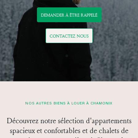
Previous
Next
ARGENTIÈRE
· Le Globe
APARTMENT RAVANEL
8 voyageurs
•
4 chambres
•
4 salles de bains
•
95 m²
300m du centre
Cheminée
Balcon
Wifi
280 € /nuit
À partir de