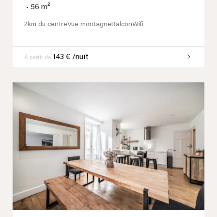
•
56 m²
2km du centre
Vue montagne
Balcon
Wifi
143 € /nuit
À partir de
Previous
Next