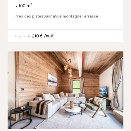
•
100 m²
Près des pistes
Sauna
Vue montagne
Terrasse
210 € /nuit
À partir de
Previous
Next