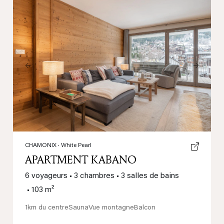
Previous
Next
CHAMONIX
· White Pearl
APARTMENT KABANO
6 voyageurs
•
3 chambres
•
3 salles de bains
•
103 m²
1km du centre
Sauna
Vue montagne
Balcon