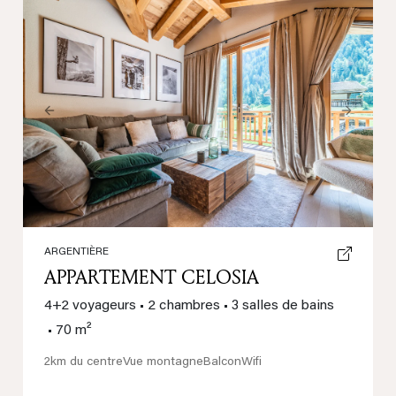
Previous
Next
ARGENTIÈRE
APPARTEMENT CELOSIA
4+2 voyageurs
•
2 chambres
•
3 salles de bains
•
70 m²
2km du centre
Vue montagne
Balcon
Wifi