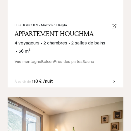
LES HOUCHES
· Mazots de Kayla
APPARTEMENT HOUCHMA
4 voyageurs
•
2 chambres
•
2 salles de bains
•
56 m²
Vue montagne
Balcon
Près des pistes
Sauna
110 € /nuit
À partir de