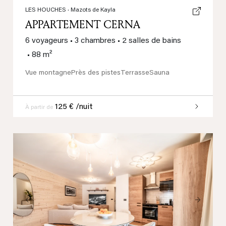
LES HOUCHES
· Mazots de Kayla
APPARTEMENT CERNA
6 voyageurs
•
3 chambres
•
2 salles de bains
•
88 m²
Vue montagne
Près des pistes
Terrasse
Sauna
125 € /nuit
À partir de
Previous
Next