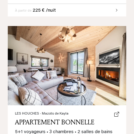
225 € /nuit
À partir de
Previous
Next
LES HOUCHES
· Mazots de Kayla
APPARTEMENT BONNELLE
5+1 voyageurs
•
3 chambres
•
2 salles de bains