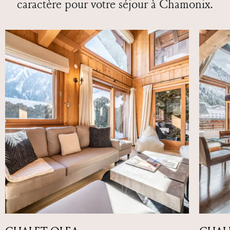
Loading
VOUS NE TROUVEZ PAS
VOTRE BONHEUR ?
N'hésitez pas à prendre contact directement avec
nos équipes pour nous faire part de votre recherche.
Il se peut que nous avons un bien qui ne soit pas à
jour sur notre site ou que nous puissions vous trouver
deux biens pas tres loin afin de répondre à vos