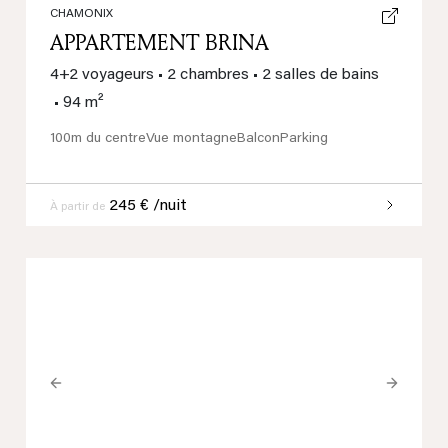
CHAMONIX
APPARTEMENT BRINA
4+2 voyageurs
•
2 chambres
•
2 salles de bains
•
94 m²
100m du centre
Vue montagne
Balcon
Parking
245 € /nuit
À partir de
Previous
Next