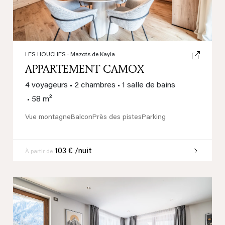
LES HOUCHES
· Mazots de Kayla
APPARTEMENT CAMOX
4 voyageurs
•
2 chambres
•
1 salle de bains
•
58 m²
Vue montagne
Balcon
Près des pistes
Parking
103 € /nuit
À partir de