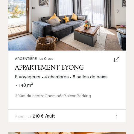
Previous
Next
ARGENTIÈRE
· Le Globe
APPARTEMENT EYONG
8 voyageurs
•
4 chambres
•
5 salles de bains
•
140 m²
300m du centre
Cheminée
Balcon
Parking
210 € /nuit
À partir de