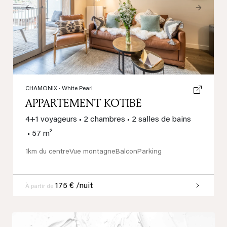
Previous
Next
CHAMONIX
· White Pearl
APPARTEMENT KOTIBÉ
4+1 voyageurs
•
2 chambres
•
2 salles de bains
•
57 m²
1km du centre
Vue montagne
Balcon
Parking
175 € /nuit
À partir de