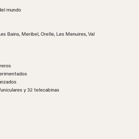
 del mundo
es Bains, Meribel, Orelle, Les Menuires, Val
reros
perimentados
vanzados
uniculares y 32 telecabinas