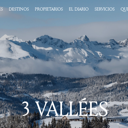
ES
DESTINOS
PROPIETARIOS
EL DIARIO
SERVICIOS
QU
3 VALLÉES