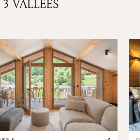
3 VALLÉES
ious
Next