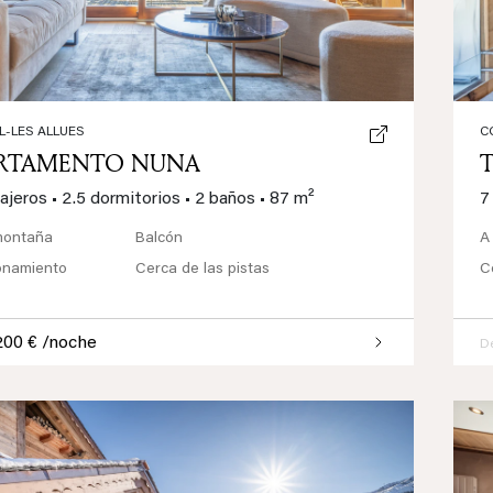
L-LES ALLUES
C
RTAMENTO NUNA
ajeros
•
2.5 dormitorios
•
2 baños
•
87 m²
7
montaña
Balcón
A
onamiento
Cerca de las pistas
C
200 € /noche
D