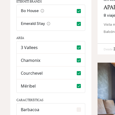
LES BEL
ETERNITI BRANDS
APA
Bo House
8 viaj
Emerald Stay
Vista 
Balcón
AREA
3 Vallees
Desde
Chamonix
Courchevel
Méribel
CARACTERÍSTICAS
Prev
Barbacoa