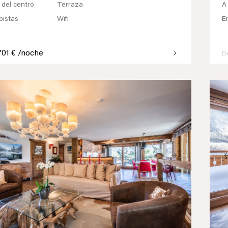
 del centro
Terraza
A
pistas
Wifi
E
701 € /noche
D
ious
Next