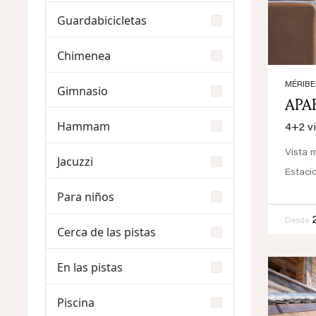
Guardabicicletas
Chimenea
MÉRIBE
Gimnasio
APA
Hammam
4+2 vi
Vista 
Jacuzzi
Estaci
Para niños
Desde
Cerca de las pistas
En las pistas
Piscina