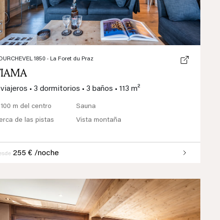
OURCHEVEL 1850
· La Foret du Praz
TIAMA
 viajeros
•
3 dormitorios
•
3 baños
•
113 m²
 100 m del centro
Sauna
erca de las pistas
Vista montaña
255 € /noche
esde