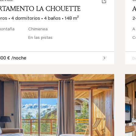
LEVILLE
C
RTAMENTO LA CHOUETTE
eros
•
4 dormitorios
•
4 baños
•
148 m²
2
montaña
Chimenea
A
En las pistas
C
300 € /noche
D
ious
Next