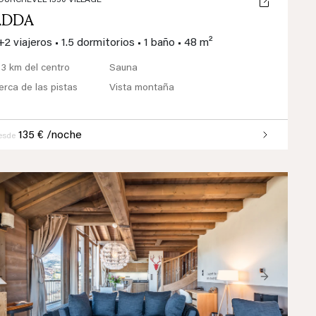
OURCHEVEL 1550 VILLAGE
ADDA
+2 viajeros
•
1.5 dormitorios
•
1 baño
•
48 m²
 3 km del centro
Sauna
erca de las pistas
Vista montaña
135 € /noche
esde
Previous
Next