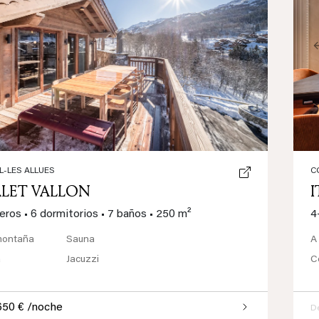
ious
Next
L-LES ALLUES
C
LET VALLON
jeros
•
6 dormitorios
•
7 baños
•
250 m²
4
montaña
Sauna
A
a
Jacuzzi
C
650 € /noche
D