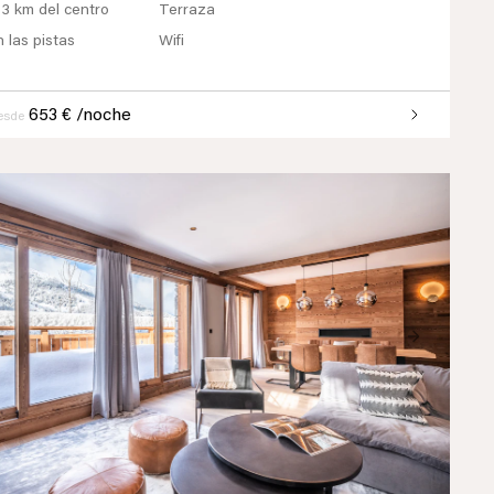
 3 km del centro
Terraza
n las pistas
Wifi
653 € /noche
esde
Previous
Next