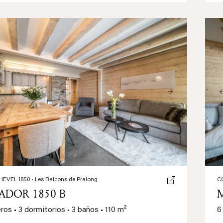
ious
Next
EVEL 1850
· Les Balcons de Pralong
C
ADOR 1850 B
eros
•
3 dormitorios
•
3 baños
•
110 m²
6