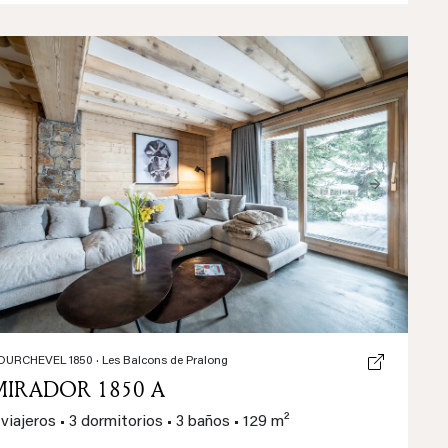
Previous
Next
OURCHEVEL 1850
· Les Balcons de Pralong
MIRADOR 1850 A
 viajeros
•
3 dormitorios
•
3 baños
•
129 m²