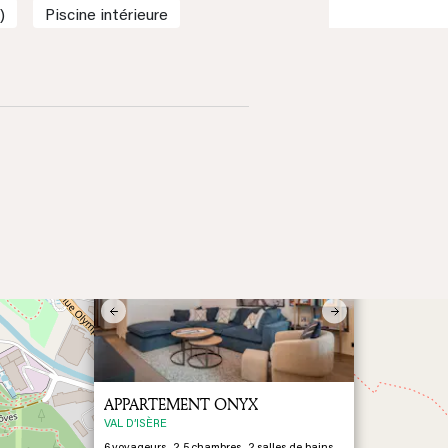
)
Piscine intérieure
×
Previous
Next
APPARTEMENT ONYX
VAL D’ISÈRE