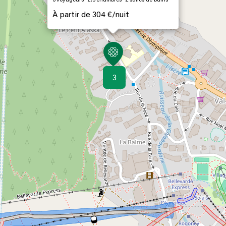
6
voyageurs
2.5
chambres
2
salles de bains
À partir de
304 €/
nuit
3