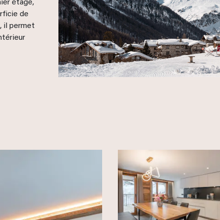
ier étage,
rficie de
 il permet
ntérieur