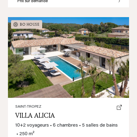
Prix sur demande
BO HOUSE
Previous
Next
SAINT-TROPEZ
VILLA ALICIA
10+2 voyageurs
•
6 chambres
•
5 salles de bains
•
250 m²