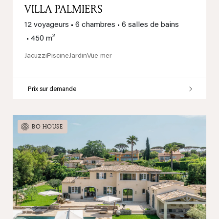
VILLA PALMIERS
12 voyageurs
•
6 chambres
•
6 salles de bains
•
450 m²
Jacuzzi
Piscine
Jardin
Vue mer
Prix sur demande
BO HOUSE
Previous
Next