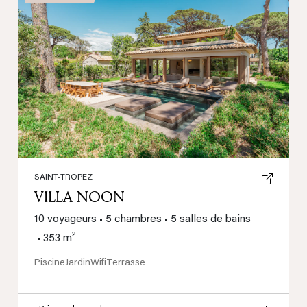
Previous
Next
SAINT-TROPEZ
VILLA NOON
10 voyageurs
•
5 chambres
•
5 salles de bains
•
353 m²
Piscine
Jardin
Wifi
Terrasse