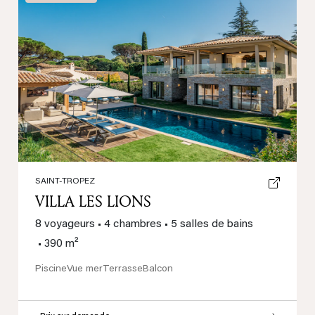
Previous
Next
SAINT-TROPEZ
VILLA LES LIONS
8 voyageurs
•
4 chambres
•
5 salles de bains
•
390 m²
Piscine
Vue mer
Terrasse
Balcon