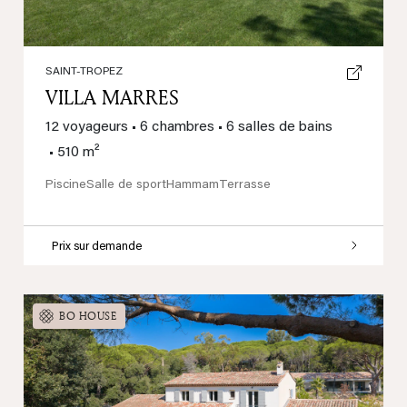
SAINT-TROPEZ
VILLA MARRES
12 voyageurs
•
6 chambres
•
6 salles de bains
•
510 m²
Piscine
Salle de sport
Hammam
Terrasse
Prix sur demande
BO HOUSE