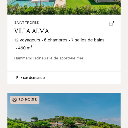
SAINT-TROPEZ
VILLA ALMA
12 voyageurs
•
6 chambres
•
7 salles de bains
•
450 m²
Hammam
Piscine
Salle de sport
Vue mer
Prix sur demande
BO HOUSE