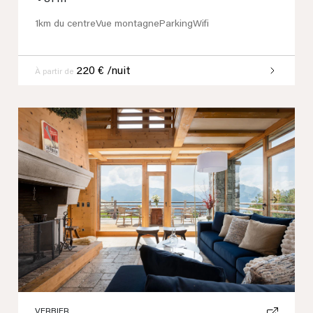
1km du centre
Vue montagne
Parking
Wifi
220 € /nuit
À partir de
Previous
Next
VERBIER