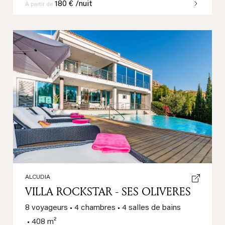
180 € /nuit
À partir de
Previous
Next
ALCUDIA
VILLA ROCKSTAR - SES OLIVERES
8 voyageurs
•
4 chambres
•
4 salles de bains
•
408 m²