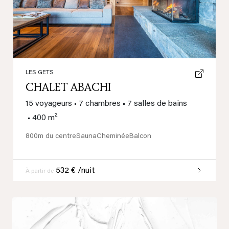
LES GETS
CHALET ABACHI
15 voyageurs
•
7 chambres
•
7 salles de bains
•
400 m²
800m du centre
Sauna
Cheminée
Balcon
532 € /nuit
À partir de