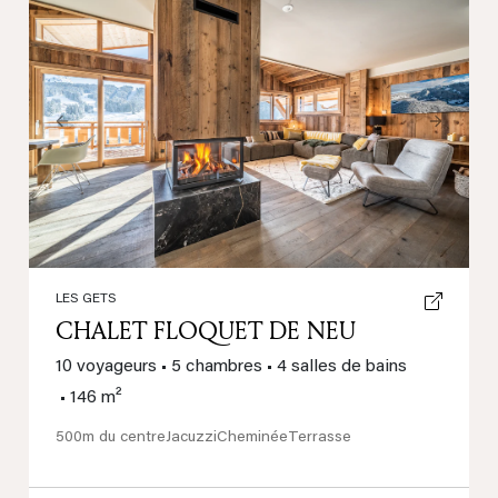
Previous
Next
LES GETS
CHALET FLOQUET DE NEU
10 voyageurs
•
5 chambres
•
4 salles de bains
•
146 m²
500m du centre
Jacuzzi
Cheminée
Terrasse