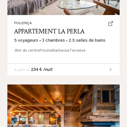
POLLENÇA
APPARTEMENT LA PERLA
5 voyageurs
•
3 chambres
•
2.5 salles de bains
3km du centre
Piscine
Barbecue
Terrasse
234 € /nuit
À partir de
Previous
Next