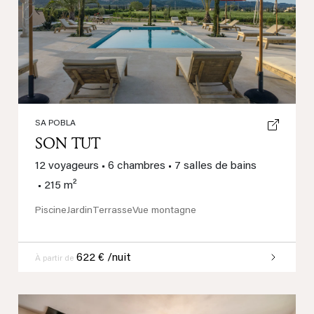
Previous
Next
SA POBLA
SON TUT
12 voyageurs
•
6 chambres
•
7 salles de bains
•
215 m²
Piscine
Jardin
Terrasse
Vue montagne
622 € /nuit
À partir de