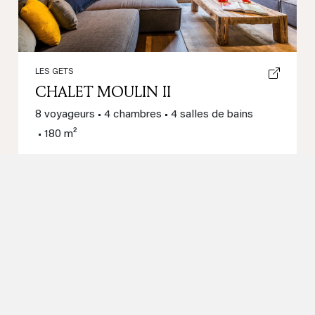
LES GETS
CHALET MOULIN II
8 voyageurs
•
4 chambres
•
4 salles de bains
•
180 m²
800m du centre
Jacuzzi
Jardin
Balcon
306 € /nuit
À partir de