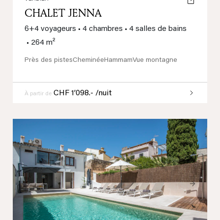
CHALET JENNA
6+4 voyageurs
•
4 chambres
•
4 salles de bains
•
264 m²
Près des pistes
Cheminée
Hammam
Vue montagne
CHF 1’098.- /nuit
À partir de
Previous
Next