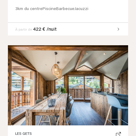
3km du centre
Piscine
Barbecue
Jacuzzi
422 € /nuit
À partir de
Previous
Next
LES GETS