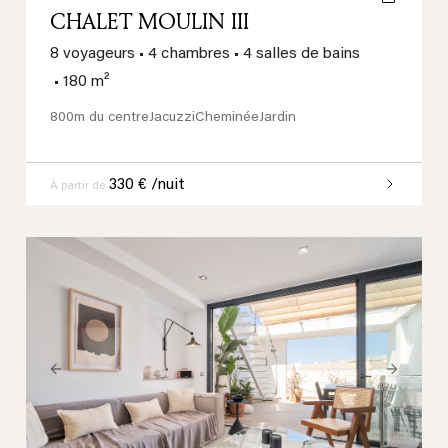
CHALET MOULIN III
8 voyageurs
•
4 chambres
•
4 salles de bains
•
180 m²
800m du centre
Jacuzzi
Cheminée
Jardin
330 € /nuit
À partir de
Previous
Next