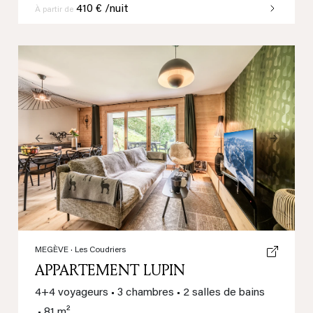
410 € /nuit
À partir de
Previous
Next
MEGÈVE
· Les Coudriers
APPARTEMENT LUPIN
4+4 voyageurs
•
3 chambres
•
2 salles de bains
•
81 m²