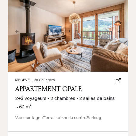
Previous
Next
MEGÈVE
· Les Coudriers
APPARTEMENT OPALE
2+3 voyageurs
•
2 chambres
•
2 salles de bains
•
62 m²
Vue montagne
Terrasse
1km du centre
Parking