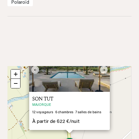
Polaroïd
×
Previous
Next
+
−
SON TUT
MAJORQUE
12
voyageurs
6
chambres
7
salles de bains
À partir de
622 €/
nuit