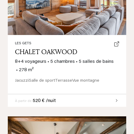
LES GETS
CHALET OAKWOOD
8+4 voyageurs
•
5 chambres
•
5 salles de bains
•
278 m²
Jacuzzi
Salle de sport
Terrasse
Vue montagne
520 € /nuit
À partir de