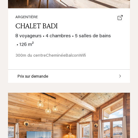
ARGENTIÈRE
CHALET BADI
8 voyageurs
•
4 chambres
•
5 salles de bains
•
126 m²
300m du centre
Cheminée
Balcon
Wifi
Prix sur demande
Previous
Next