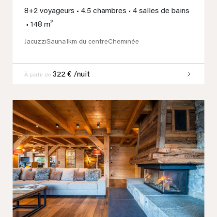
8+2 voyageurs
•
4.5 chambres
•
4 salles de bains
•
148 m²
Jacuzzi
Sauna
1km du centre
Cheminée
322 € /nuit
À partir de
Previous
Next