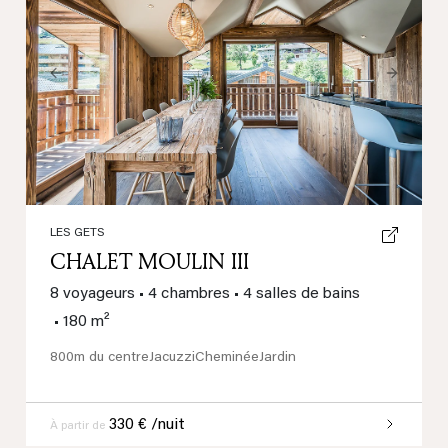
Previous
Next
LES GETS
CHALET MOULIN III
8 voyageurs
•
4 chambres
•
4 salles de bains
•
180 m²
800m du centre
Jacuzzi
Cheminée
Jardin
330 € /nuit
À partir de