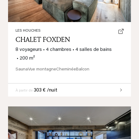
LES HOUCHES
CHALET FOXDEN
8 voyageurs
•
4 chambres
•
4 salles de bains
•
200 m²
Sauna
Vue montagne
Cheminée
Balcon
303 € /nuit
À partir de