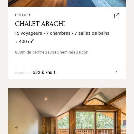
LES GETS
CHALET ABACHI
15 voyageurs
•
7 chambres
•
7 salles de bains
•
400 m²
800m du centre
Sauna
Cheminée
Balcon
532 € /nuit
À partir de
Previous
Next