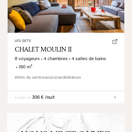
LES GETS
CHALET MOULIN II
8 voyageurs
•
4 chambres
•
4 salles de bains
•
180 m²
800m du centre
Jacuzzi
Jardin
Balcon
306 € /nuit
À partir de