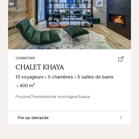
Previous
Next
CHAMONIX
CHALET KHAYA
10 voyageurs
•
5 chambres
•
5 salles de bains
•
400 m²
Piscine
Cheminée
Vue montagne
Sauna
Prix sur demande