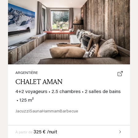
Previous
Next
ARGENTIÈRE
CHALET AMAN
4+2 voyageurs
•
2.5 chambres
•
2 salles de bains
•
125 m²
Jacuzzi
Sauna
Hammam
Barbecue
325 € /nuit
À partir de