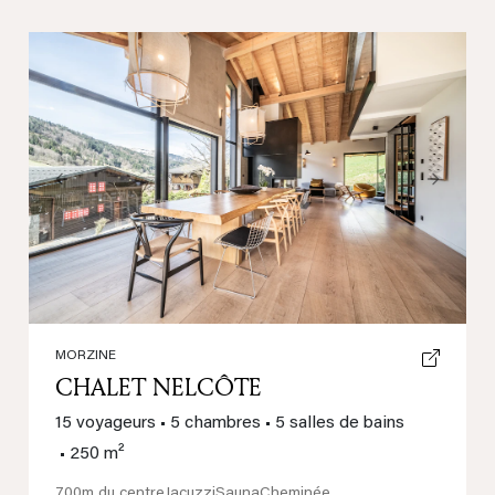
Previous
Next
MORZINE
CHALET NELCÔTE
15 voyageurs
•
5 chambres
•
5 salles de bains
•
250 m²
700m du centre
Jacuzzi
Sauna
Cheminée