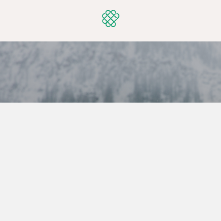
Loading
VOUS NE TROUVEZ PAS
VOTRE BONHEUR ?
N'hésitez pas à prendre contact directement avec
nos équipes pour nous faire part de votre recherche.
Il se peut que nous avons un bien qui ne soit pas à
jour sur notre site ou que nous puissions vous trouver
deux biens pas tres loin afin de répondre à vos