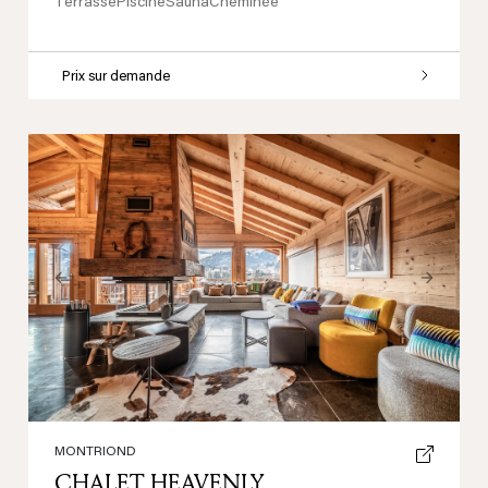
Terrasse
Piscine
Sauna
Cheminée
Prix sur demande
Previous
Next
MONTRIOND
CHALET HEAVENLY