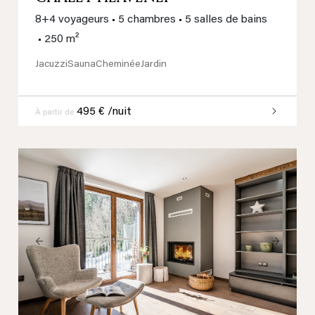
8+4 voyageurs
•
5 chambres
•
5 salles de bains
•
250 m²
Jacuzzi
Sauna
Cheminée
Jardin
495 € /nuit
À partir de
Previous
Next