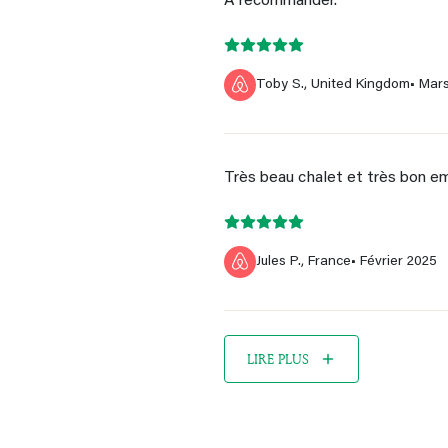
A recommander.
Toby S., United Kingdom
• Mar
Très beau chalet et très bon em
Jules P., France
• Février 2025
LIRE PLUS