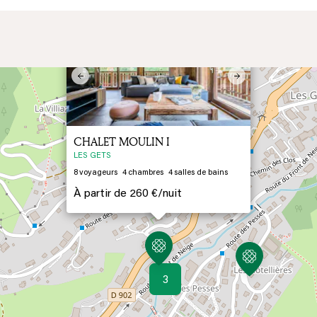
2
×
Previous
Next
CHALET MOULIN I
LES GETS
8
voyageurs
4
chambres
4
salles de bains
À partir de
260 €/
nuit
3