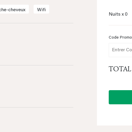
che-cheveux
Wifi
Nuits x
0
Code Prom
TOTAL