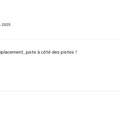
s 2025
placement, juste à côté des pistes !
4
3