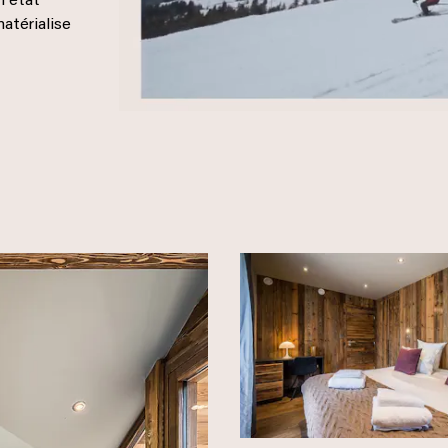
n état
matérialise