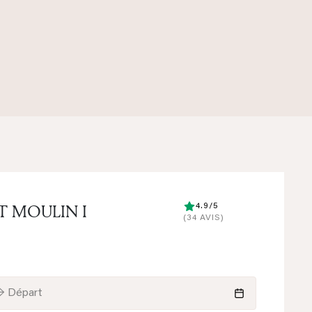
T MOULIN I
4.9/5
(34 AVIS)
→ Départ