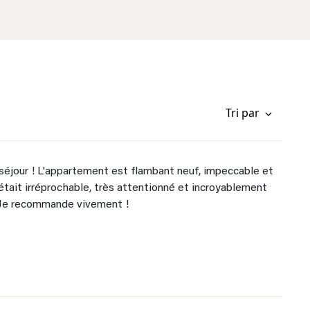
Tri par
séjour ! L'appartement est flambant neuf, impeccable et
 était irréprochable, très attentionné et incroyablement
. Je recommande vivement !