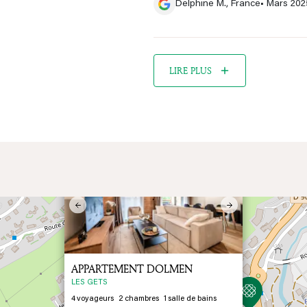
Delphine M., France
• Mars 202
LIRE PLUS
×
Previous
Next
APPARTEMENT DOLMEN
LES GETS
4
voyageurs
2
chambres
1
salle de bains