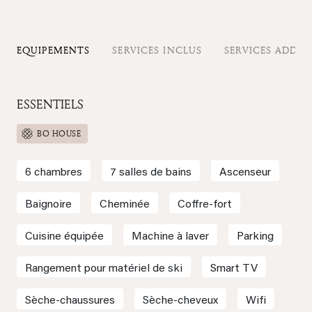
EQUIPEMENTS
SERVICES INCLUS
SERVICES ADDIT
ESSENTIELS
BO HOUSE
6 chambres
7 salles de bains
Ascenseur
Baignoire
Cheminée
Coffre-fort
Cuisine équipée
Machine à laver
Parking
Rangement pour matériel de ski
Smart TV
Sèche-chaussures
Sèche-cheveux
Wifi