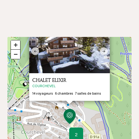
×
+
Previous
Next
−
CHALET ELIXIR
COURCHEVEL
14
voyageurs
6
chambres
7
salles de bains
2