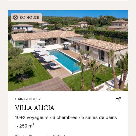
BO HOUSE
Previous
Next
SAINT-TROPEZ
VILLA ALICIA
10+2 voyageurs
•
6 chambres
•
5 salles de bains
•
250 m²