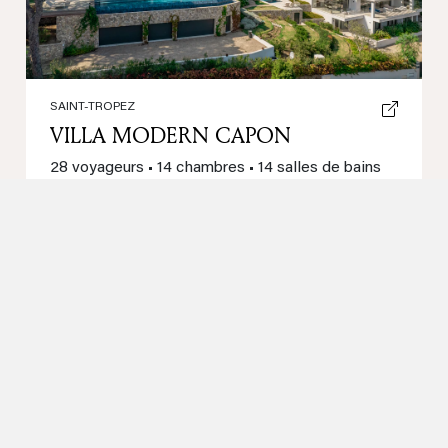
SAINT-TROPEZ
VILLA MODERN CAPON
28 voyageurs
•
14 chambres
•
14 salles de bains
•
1000 m²
Piscine
Vue mer
Hammam
Salle de sport
Prix sur demande
BO HOUSE