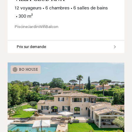
12 voyageurs
•
6 chambres
•
6 salles de bains
•
300 m²
Piscine
Jardin
Wifi
Balcon
Prix sur demande
BO HOUSE
Previous
Next