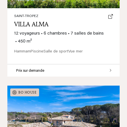
SAINT-TROPEZ
VILLA ALMA
12 voyageurs
•
6 chambres
•
7 salles de bains
•
450 m²
Hammam
Piscine
Salle de sport
Vue mer
Prix sur demande
BO HOUSE
Previous
Next