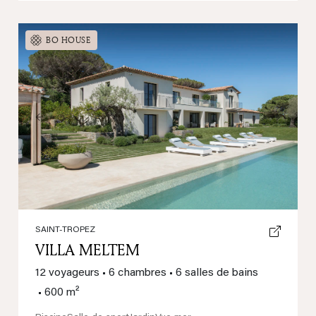
BO HOUSE
Previous
Next
SAINT-TROPEZ
VILLA MELTEM
12 voyageurs
•
6 chambres
•
6 salles de bains
•
600 m²