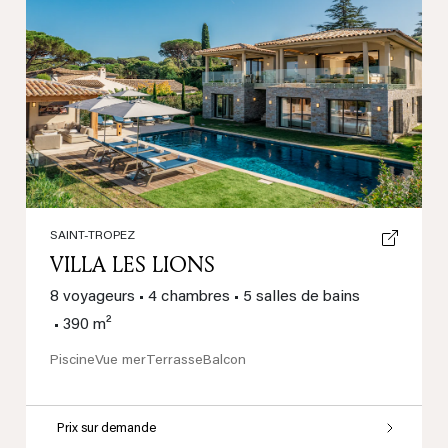
Previous
Next
SAINT-TROPEZ
VILLA LES LIONS
8 voyageurs
•
4 chambres
•
5 salles de bains
•
390 m²
Piscine
Vue mer
Terrasse
Balcon
Prix sur demande