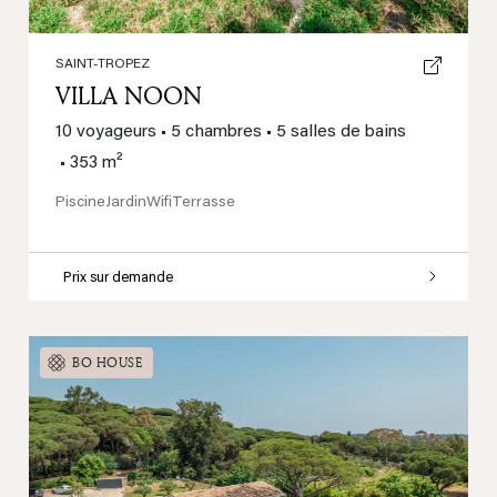
SAINT-TROPEZ
VILLA NOON
10 voyageurs
•
5 chambres
•
5 salles de bains
•
353 m²
Piscine
Jardin
Wifi
Terrasse
Prix sur demande
BO HOUSE
Previous
Next