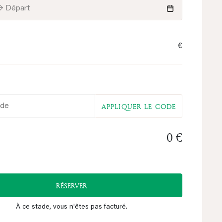
→ Départ
€
o
APPLIQUER LE CODE
0 €
RÉSERVER
À ce stade, vous n'êtes pas facturé.