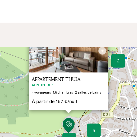
×
Previous
Next
2
APPARTEMENT THUJA
ALPE D’HUEZ
4
voyageurs
1.5
chambres
2
salles de bains
À partir de
167 €/
nuit
5