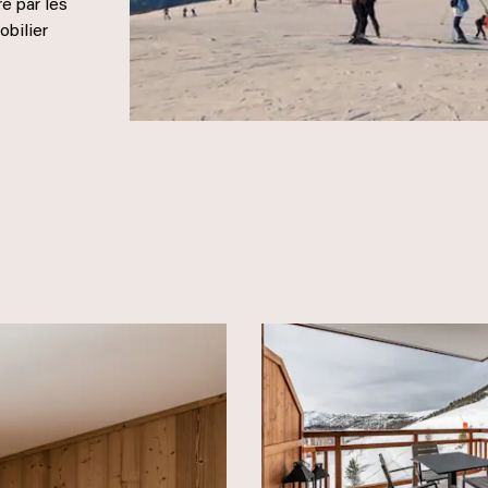
e par les
obilier