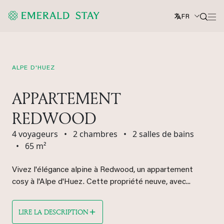
FR
ALPE D'HUEZ
APPARTEMENT
REDWOOD
4 voyageurs
•
2 chambres
•
2 salles de bains
•
65 m²
Vivez l'élégance alpine à Redwood, un appartement
cosy à l'Alpe d'Huez. Cette propriété neuve, avec...
LIRE LA DESCRIPTION