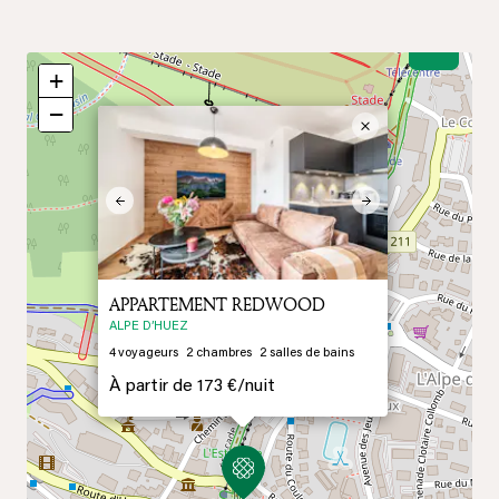
2
+
−
×
Previous
Next
APPARTEMENT REDWOOD
5
ALPE D’HUEZ
4
4
voyageurs
2
chambres
2
salles de bains
À partir de
173 €/
nuit