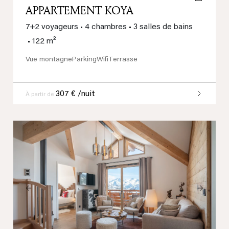
APPARTEMENT KOYA
7+2 voyageurs
•
4 chambres
•
3 salles de bains
•
122 m²
Vue montagne
Parking
Wifi
Terrasse
307 € /nuit
À partir de
Previous
Next