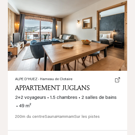
Previous
Next
ALPE D'HUEZ
· Hameau de Clotaire
APPARTEMENT JUGLANS
2+2 voyageurs
•
1.5 chambres
•
2 salles de bains
•
49 m²
200m du centre
Sauna
Hammam
Sur les pistes