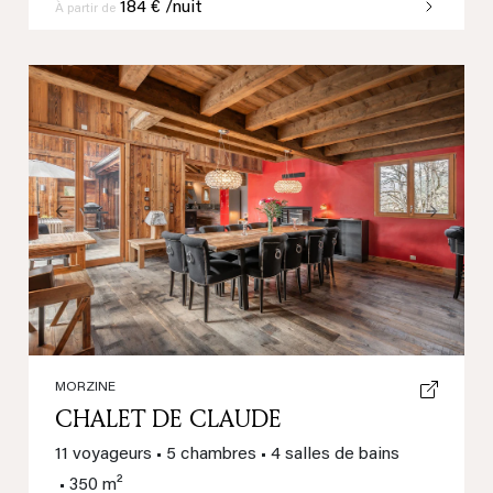
184 € /nuit
À partir de
Previous
Next
MORZINE
CHALET DE CLAUDE
11 voyageurs
•
5 chambres
•
4 salles de bains
•
350 m²