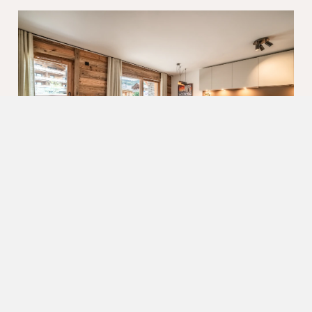
Previous
Next
LES GETS
APPARTEMENT ALDEA
4 voyageurs
•
2 chambres
•
2 salles de bains
•
64 m²
Vue montagne
Terrasse
Près des pistes
1km du centre