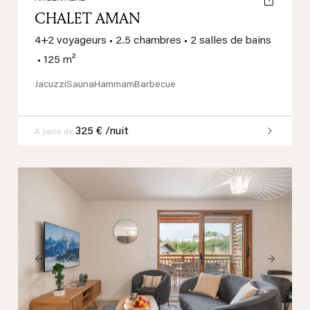
CHALET AMAN
4+2 voyageurs
•
2.5 chambres
•
2 salles de bains
•
125 m²
Jacuzzi
Sauna
Hammam
Barbecue
325 € /nuit
À partir de
Previous
Next