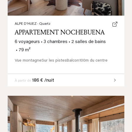
ALPE D'HUEZ
· Quartz
APPARTEMENT NOCHEBUENA
6 voyageurs
•
3 chambres
•
2 salles de bains
•
79 m²
Vue montagne
Sur les pistes
Balcon
100m du centre
186 € /nuit
À partir de