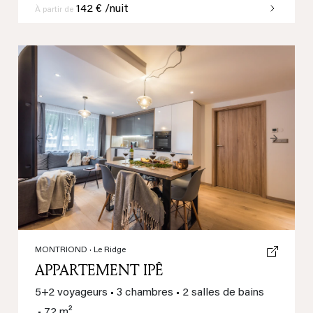
142 € /nuit
À partir de
Previous
Next
MONTRIOND
· Le Ridge
APPARTEMENT IPÊ
5+2 voyageurs
•
3 chambres
•
2 salles de bains
•
72 m²