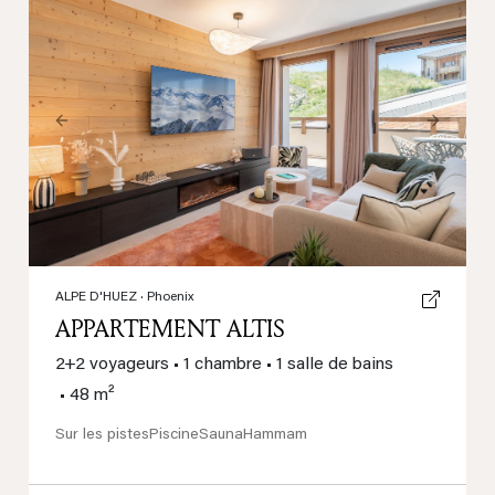
Previous
Next
ALPE D'HUEZ
· Phoenix
APPARTEMENT ALTIS
2+2 voyageurs
•
1 chambre
•
1 salle de bains
•
48 m²
Sur les pistes
Piscine
Sauna
Hammam