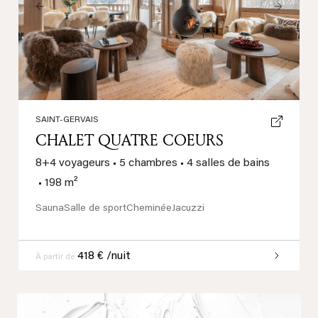
Previous
Next
SAINT-GERVAIS
CHALET QUATRE COEURS
8+4 voyageurs
•
5 chambres
•
4 salles de bains
•
198 m²
Sauna
Salle de sport
Cheminée
Jacuzzi
418 € /nuit
À partir de