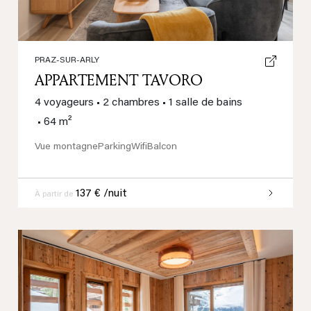
PRAZ-SUR-ARLY
APPARTEMENT TAVORO
4 voyageurs
•
2 chambres
•
1 salle de bains
•
64 m²
Vue montagne
Parking
Wifi
Balcon
137 € /nuit
À partir de