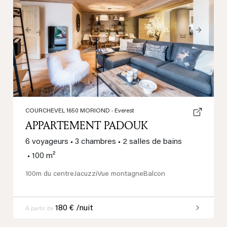
Previous
Next
COURCHEVEL 1650 MORIOND
· Everest
APPARTEMENT PADOUK
6 voyageurs
•
3 chambres
•
2 salles de bains
•
100 m²
100m du centre
Jacuzzi
Vue montagne
Balcon
180 € /nuit
À partir de