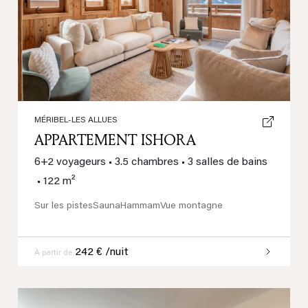
Previous
Next
MÉRIBEL-LES ALLUES
APPARTEMENT ISHORA
6+2 voyageurs
•
3.5 chambres
•
3 salles de bains
•
122 m²
Sur les pistes
Sauna
Hammam
Vue montagne
242 € /nuit
À partir de