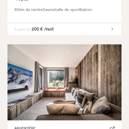
800m du centre
Sauna
Salle de sport
Balcon
200 € /nuit
À partir de
Previous
Next
ARGENTIÈRE