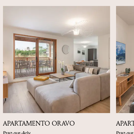
APARTAMENTO ORAVO
APAR
Praz-sur-Arly
Praz-sur