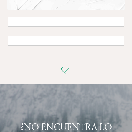
Previous
Next
MEGÈVE
APARTAMENTO BRUME
4+2 viajeros
•
2.5 dormitorios
•
2 baños
•
66 m²