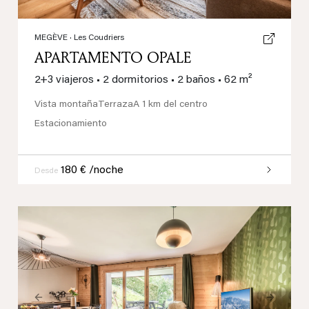
MEGÈVE
· Les Coudriers
APARTAMENTO OPALE
2+3 viajeros
•
2 dormitorios
•
2 baños
•
62 m²
Vista montaña
Terraza
A 1 km del centro
Estacionamiento
180 € /noche
Desde
Previous
Next