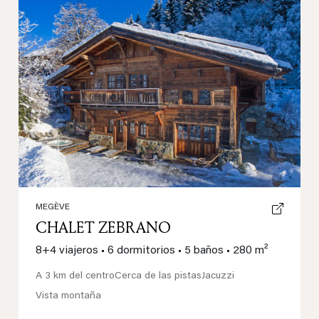
Previous
Next
MEGÈVE
CHALET ZEBRANO
8+4 viajeros
•
6 dormitorios
•
5 baños
•
280 m²
A 3 km del centro
Cerca de las pistas
Jacuzzi
Vista montaña