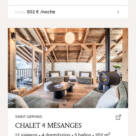
502 € /noche
Desde
Previous
Next
SAINT-GERVAIS
CHALET 4 MÉSANGES
12 viajeros
•
4 dormitorios
•
5 baños
•
202 m²