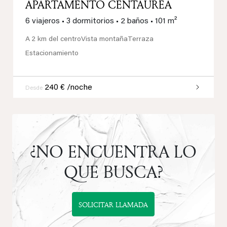
APARTAMENTO CENTAUREA
6 viajeros
•
3 dormitorios
•
2 baños
•
101 m²
A 2 km del centro
Vista montaña
Terraza
Estacionamiento
240 € /noche
Desde
¿NO ENCUENTRA LO
QUE BUSCA?
SOLICITAR LLAMADA