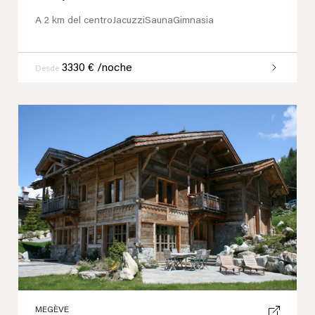
A 2 km del centro
Jacuzzi
Sauna
Gimnasia
3330 € /noche
Desde
Previous
Next
MEGÈVE