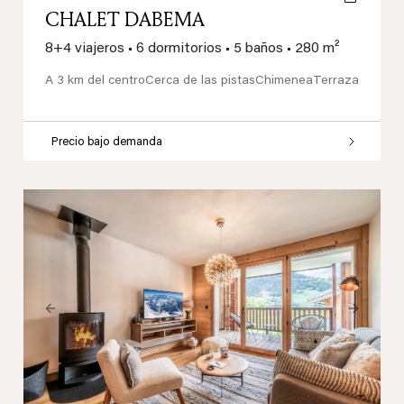
CHALET DABEMA
8+4 viajeros
•
6 dormitorios
•
5 baños
•
280 m²
A 3 km del centro
Cerca de las pistas
Chimenea
Terraza
Precio bajo demanda
Previous
Next