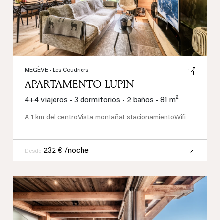
MEGÈVE
· Les Coudriers
APARTAMENTO LUPIN
4+4 viajeros
•
3 dormitorios
•
2 baños
•
81 m²
A 1 km del centro
Vista montaña
Estacionamiento
Wifi
232 € /noche
Desde