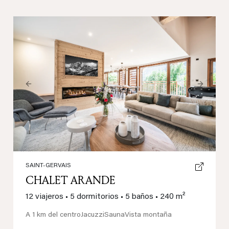
Previous
Next
SAINT-GERVAIS
CHALET ARANDE
12 viajeros
•
5 dormitorios
•
5 baños
•
240 m²
A 1 km del centro
Jacuzzi
Sauna
Vista montaña