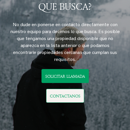
Vista montaña
Terraza
Estacionamiento
Wifi
204 € /noche
Desde
Previous
Next
SAINT-GERVAIS
CHALET QUATRE COEURS