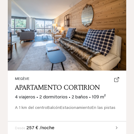
Previous
Next
MEGÈVE
APARTAMENTO CORTIRION
4 viajeros
•
2 dormitorios
•
2 baños
•
109 m²
A 1 km del centro
Balcón
Estacionamiento
En las pistas
257 € /noche
Desde