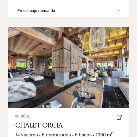
Precio bajo demanda
Previous
Next
MEGÈVE
CHALET ORCIA
14 viajeros
•
6 dormitorios
•
6 baños
•
1000 m²