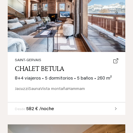
Previous
Next
SAINT-GERVAIS
CHALET BETULA
8+4 viajeros
•
5 dormitorios
•
5 baños
•
260 m²
Jacuzzi
Sauna
Vista montaña
Hammam
582 € /noche
Desde