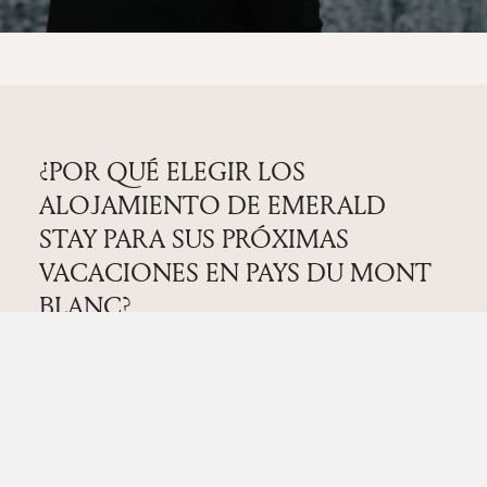
8+4 viajeros
•
5 dormitorios
•
4 baños
•
198 m²
Sauna
Gimnasia
Chimenea
Jacuzzi
418 € /noche
Desde
Loading
¿NO ENCUENTRA LO