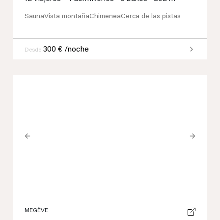
Sauna
Vista montaña
Chimenea
Cerca de las pistas
300 € /noche
Desde
Previous
Next
MEGÈVE