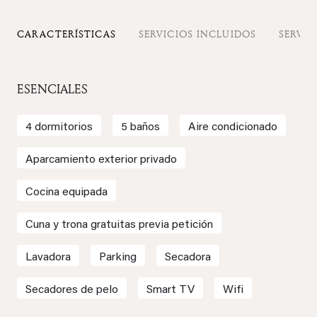
CARACTERÍSTICAS
SERVICIOS INCLUIDOS
SERVIC
ESENCIALES
4 dormitorios
5 baños
Aire condicionado
Aparcamiento exterior privado
Cocina equipada
Cuna y trona gratuitas previa petición
Lavadora
Parking
Secadora
Secadores de pelo
Smart TV
Wifi