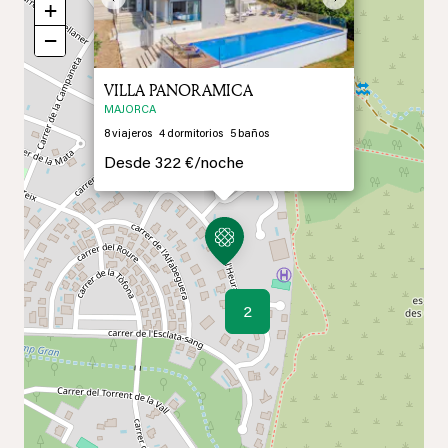
Previous
Next
+
−
VILLA PANORAMICA
MAJORCA
8
viajeros
4
dormitorios
5
baños
Desde
322 €/
noche
2