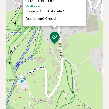
CHALET PURDEY
COMBLOUX
12
viajeros
6
dormitorios
6
baños
Desde
550 €/
noche