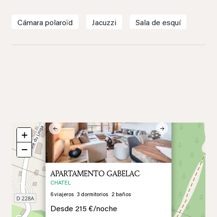
Cámara polaroïd
Jacuzzi
Sala de esquí
×
Previous
Next
+
−
APARTAMENTO GABELAC
CHATEL
6
viajeros
3
dormitorios
2
baños
Desde
215 €/
noche