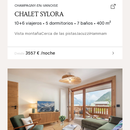
CHAMPAGNY-EN-VANOISE
CHALET SYLORA
10+6 viajeros
•
5 dormitorios
•
7 baños
•
400 m²
Vista montaña
Cerca de las pistas
Jacuzzi
Hammam
3557 € /noche
Desde
Previous
Next