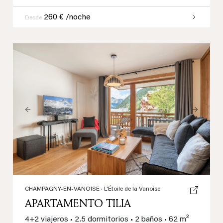
260 € /noche
Desde
Previous
Next
CHAMPAGNY-EN-VANOISE
· L'Étoile de la Vanoise
APARTAMENTO TILIA
4+2 viajeros
•
2.5 dormitorios
•
2 baños
•
62 m²