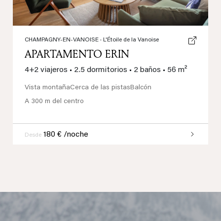
CHAMPAGNY-EN-VANOISE
· L'Étoile de la Vanoise
APARTAMENTO ERIN
4+2 viajeros
•
2.5 dormitorios
•
2 baños
•
56 m²
Vista montaña
Cerca de las pistas
Balcón
A 300 m del centro
180 € /noche
Desde