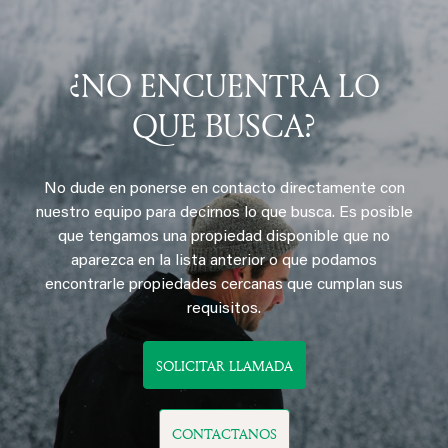
¿NO ENCUENTRA LO
QUE BUSCA?
No dude en ponerse en contacto directamente con
nuestro equipo para decirnos lo que busca. Es posible
que tengamos una propiedad disponible que no
aparezca en la lista anterior o que podamos
encontrarle propiedades cercanas que cumplan sus
requisitos.
SOLICITAR LLAMADA
CONTACTANOS