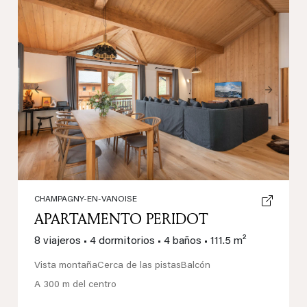
Previous
Next
CHAMPAGNY-EN-VANOISE
APARTAMENTO PERIDOT
8 viajeros
•
4 dormitorios
•
4 baños
•
111.5 m²
Vista montaña
Cerca de las pistas
Balcón
A 300 m del centro