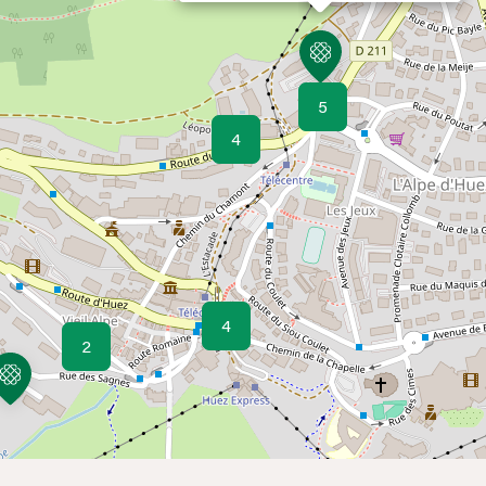
5
4
4
2