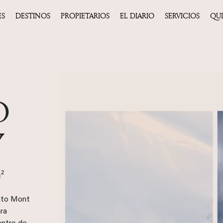
ES
DESTINOS
PROPIETARIOS
EL DIARIO
SERVICIOS
QU
O
Y
²
ento Mont
ra