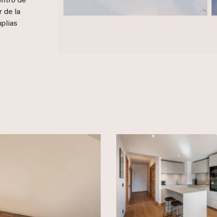
entro de
r de la
plias