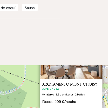
 de esquí
Sauna
×
Previous
Next
2
APARTAMENTO MONT CHOISY
ALPE-DHUEZ
8
viajeros
2.5
dormitorios
2
baños
Desde
209 €/
noche