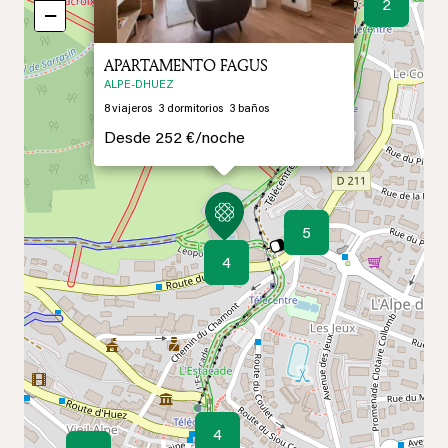
2
−
APARTAMENTO FAGUS
ALPE-DHUEZ
8
viajeros
3
dormitorios
3
baños
Desde
252 €/
noche
5
4
4