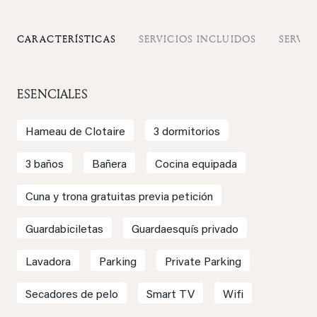
CARACTERÍSTICAS
SERVICIOS INCLUIDOS
SERVIC
ESENCIALES
Hameau de Clotaire
3 dormitorios
3 baños
Bañera
Cocina equipada
Cuna y trona gratuitas previa petición
Guardabiciletas
Guardaesquís privado
Lavadora
Parking
Private Parking
Secadores de pelo
Smart TV
Wifi