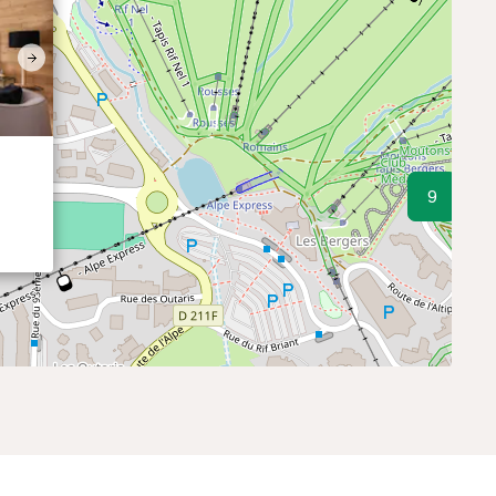
Next
9