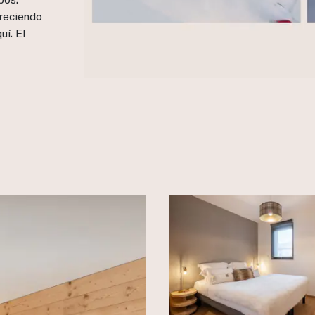
pos.
reciendo
uí. El