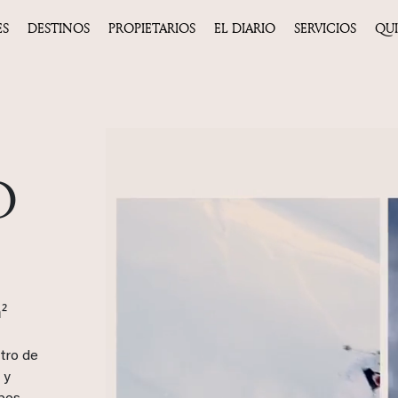
ES
DESTINOS
PROPIETARIOS
EL DIARIO
SERVICIOS
QU
O
²
ntro de
 y