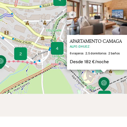
4
Previous
APARTAMENTO CAMAGA
ALPE-DHUEZ
4
2
6
viajeros
2.5
dormitorios
2
baños
Desde
182 €/
noche
4